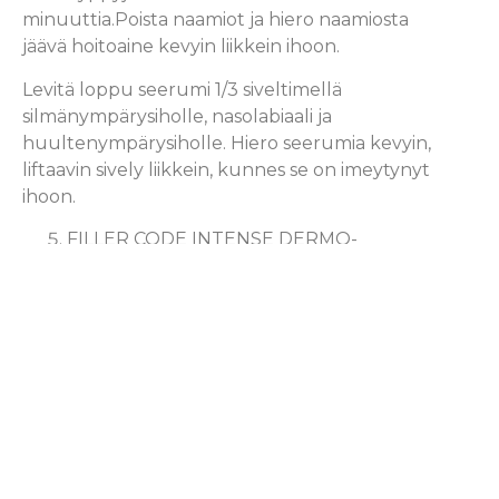
minuuttia.Poista naamiot ja hiero naamiosta
jäävä hoitoaine kevyin liikkein ihoon.
Levitä loppu seerumi 1/3 siveltimellä
silmänympärysiholle, nasolabiaali ja
huultenympärysiholle. Hiero seerumia kevyin,
liftaavin sively liikkein, kunnes se on imeytynyt
ihoon.
FILLER CODE INTENSE DERMO-
REPLENISHING CREAM
Levitä voide kasvoille, kaulalle ja dekolteelle.
Hiero kevyesti, kunnes voide on imeytynyt
ihoon.
Muista suositella asiakkaalle
kotihoitotuotteita päivittäiseen ihon hoitoon
.