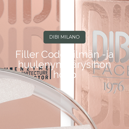
DIBI MILANO
Filler Code silmän -ja
huulenympärysihon
hoito