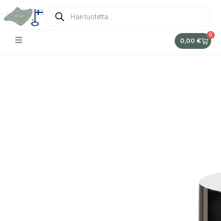
0
0,00
€