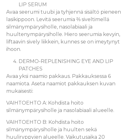
LIP SERUM
Avaa seerumi tuubi ja tyhjennä sisältö pieneen
lasikippoon. Levitä seerumia ⅔ siveltimellä
silmänympärysiholle, nasolabiaali ja
huultenympärysiholle. Hiero seerumia kevyin,
liftaavin sively liikkein, kunnes se on imeytynyt
ihoon.
DERMO-REPLENISHING EYE AND LIP
PATCHES
Avaa yksi naamio pakkaus. Pakkauksessa 6
naamiota. Aseta naamiot pakkauksen kuvan
mukaisesti:
VAIHTOEHTO A: Kohdista hoito
silmänympärysiholle ja nasolabiaali alueelle.
VAIHTOEHTO B: Kohdista hoito
silmänympärysiholle ja huulten sekä
huuliryppyjen alueelle. Vaikutusaika 20