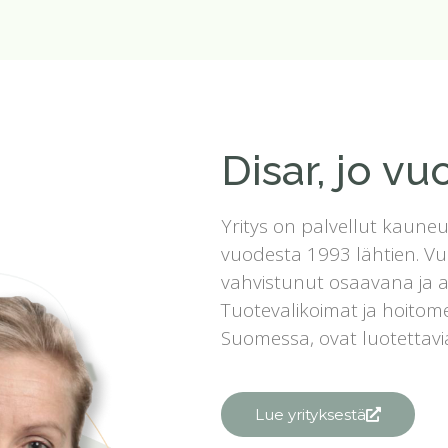
Disar, jo v
Yritys on palvellut kaune
vuodesta 1993 lähtien. V
vahvistunut osaavana ja 
Tuotevalikoimat ja hoitom
Suomessa, ovat luotettavia, 
Lue yrityksestä