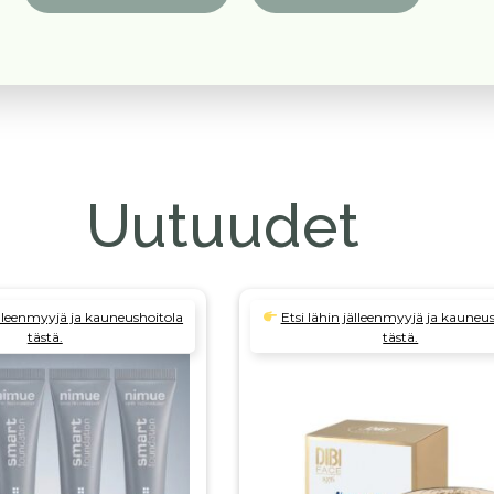
Uutuudet
jälleenmyyjä ja kauneushoitola
Etsi lähin jälleenmyyjä ja kauneu
tästä.
tästä.