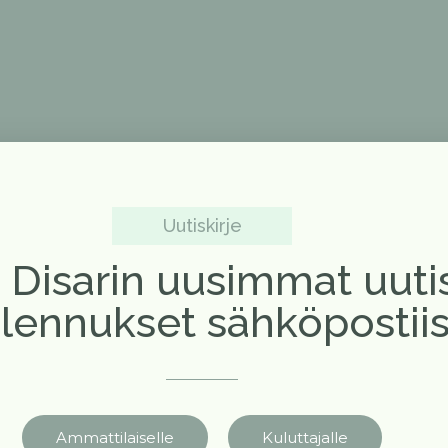
Uutiskirje
a Disarin uusimmat uuti
alennukset sähköpostiis
Ammattilaiselle
Kuluttajalle