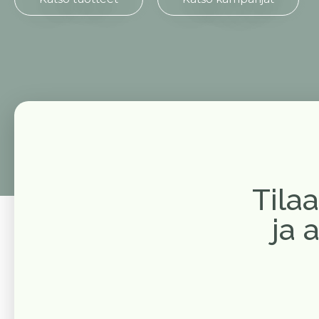
Tila
ja 