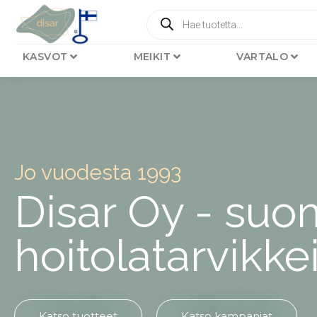
KASVOT
MEIKIT
VARTALO
Jo vuodesta 1993
Disar Oy - suo
hoitolatarvikk
Katso tuotteet
Katso kampanjat