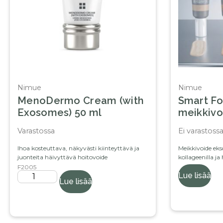
Nimue
Nimue
MenoDermo Cream (with
Smart Fo
Exosomes) 50 ml
meikkivo
Varastossa
Ei varastossa
Ihoa kosteuttava, näkyvästi kiinteyttävä ja
Meikkivoide eks
juonteita häivyttävä hoitovoide
kollageenilla ja
F2005
Lue lisää
Lue lisää