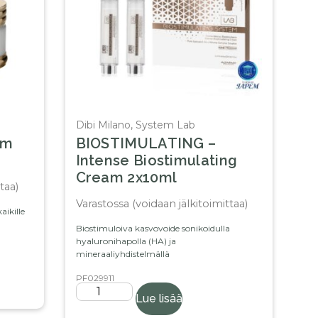
Dibi Milano
,
System Lab
am
BIOSTIMULATING –
Intense Biostimulating
Cream 2x10ml
taa)
Varastossa (voidaan jälkitoimittaa)
aikille
Biostimuloiva kasvovoide sonikoidulla
hyaluronihapolla (HA) ja
mineraaliyhdistelmällä
PF029911
Lue lisää