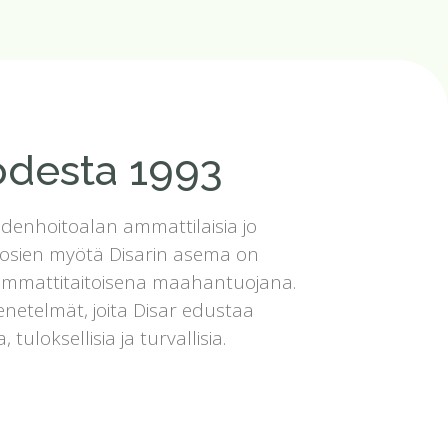
uodesta 1993
udenhoitoalan ammattilaisia jo
uosien myötä Disarin asema on
ammattitaitoisena maahantuojana.
enetelmät, joita Disar edustaa
tuloksellisia ja turvallisia.