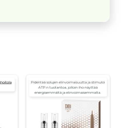
shoitola
Pidentää solujen elinvoimaisuutta ja stimuloi
ATP:n tuotantoa, jolloin iho näyttää
energisemmältä ja elinvoimaisemmalta.