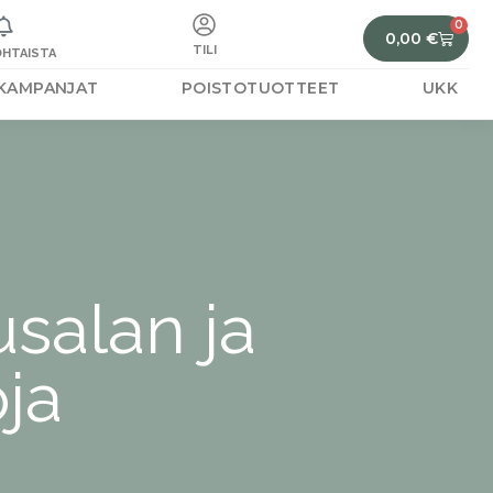
0
0,00
€
TILI
HTAISTA
KAMPANJAT
POISTOTUOTTEET
UKK
salan ja
ja