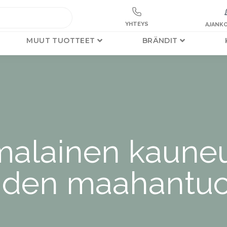
YHTEYS
AJANKO
MUUT TUOTTEET
BRÄNDIT
malainen kauneu
eiden maahantuo