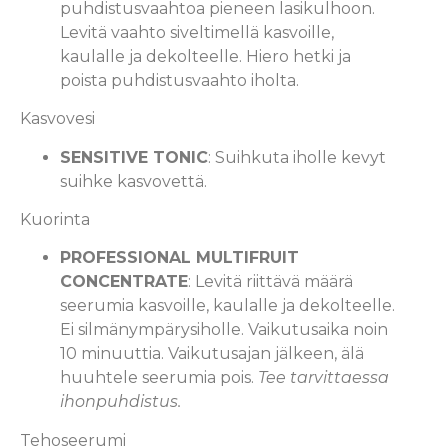
puhdistusvaahtoa pieneen lasikulhoon.
Levitä vaahto siveltimellä kasvoille,
kaulalle ja dekolteelle. Hiero hetki ja
poista puhdistusvaahto iholta.
Kasvovesi
SENSITIVE TONIC
: Suihkuta iholle kevyt
suihke kasvovettä.
Kuorinta
PROFESSIONAL MULTIFRUIT
CONCENTRATE
: Levitä riittävä määrä
seerumia kasvoille, kaulalle ja dekolteelle.
Ei silmänympärysiholle. Vaikutusaika noin
10 minuuttia. Vaikutusajan jälkeen, älä
huuhtele seerumia pois.
Tee tarvittaessa
ihonpuhdistus.
Tehoseerumi