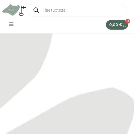
0
0,00
€