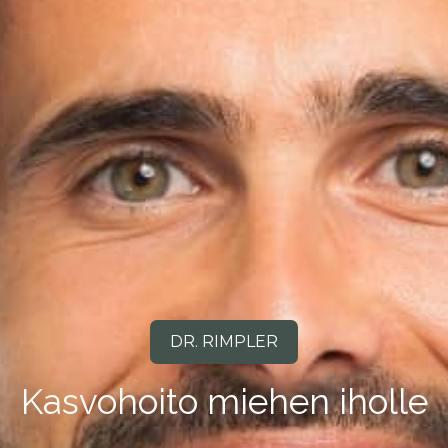
DR. RIMPLER
Kasvohoito miehen iholle