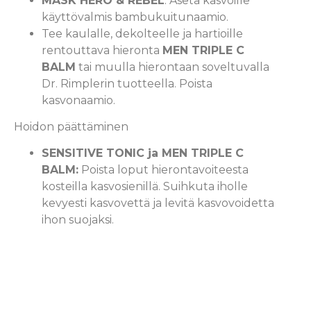
MASK HERO & REBEL
: Aseta kasvoille
käyttövalmis bambukuitunaamio.
Tee kaulalle, dekolteelle ja hartioille
rentouttava hieronta
MEN TRIPLE C
BALM
tai muulla hierontaan soveltuvalla
Dr. Rimplerin tuotteella. Poista
kasvonaamio.
Hoidon päättäminen
SENSITIVE TONIC ja MEN TRIPLE C
BALM:
Poista loput hierontavoiteesta
kosteilla kasvosienillä. Suihkuta iholle
kevyesti kasvovettä ja levitä kasvovoidetta
ihon suojaksi.