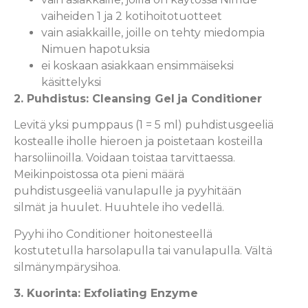
vaiheiden 1 ja 2 kotihoitotuotteet
vain asiakkaille, joille on tehty miedompia
Nimuen hapotuksia
ei koskaan asiakkaan ensimmäiseksi
käsittelyksi
2. Puhdistus: Cleansing Gel
ja Conditioner
Levitä yksi pumppaus (1 = 5 ml) puhdistusgeeliä
kostealle iholle hieroen ja poistetaan kosteilla
harsoliinoilla. Voidaan toistaa tarvittaessa.
Meikinpoistossa ota pieni määrä
puhdistusgeeliä vanulapulle ja pyyhitään
silmät ja huulet. Huuhtele iho vedellä.
Pyyhi iho Conditioner hoitonesteellä
kostutetulla harsolapulla tai vanulapulla. Vältä
silmänympärysihoa.
3. Kuorinta: Exfoliating Enzyme