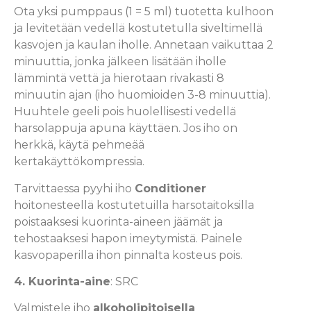
Ota yksi pumppaus (1 = 5 ml) tuotetta kulhoon
ja levitetään vedellä kostutetulla siveltimellä
kasvojen ja kaulan iholle. Annetaan vaikuttaa 2
minuuttia, jonka jälkeen lisätään iholle
lämmintä vettä ja hierotaan rivakasti 8
minuutin ajan (iho huomioiden 3-8 minuuttia).
Huuhtele geeli pois huolellisesti vedellä
harsolappuja apuna käyttäen. Jos iho on
herkkä, käytä pehmeää
kertakäyttökompressia.
Tarvittaessa pyyhi iho
Conditioner
hoitonesteellä kostutetuilla harsotaitoksilla
poistaaksesi kuorinta-aineen jäämät ja
tehostaaksesi hapon imeytymistä. Painele
kasvopaperilla ihon pinnalta kosteus pois.
4. Kuorinta-aine
: SRC
Valmistele iho
alkoholipitoisella