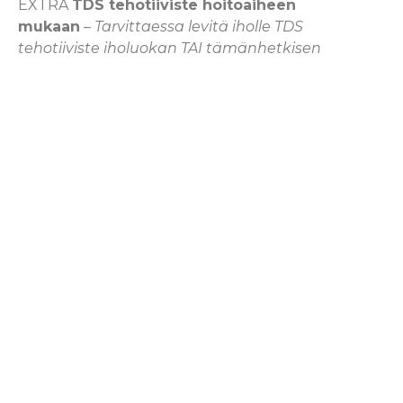
EXTRA
TDS tehotiiviste hoitoaiheen
mukaan
–
Tarvittaessa levitä iholle TDS
tehotiiviste iholuokan TAI tämänhetkisen
erityistarpeen mukaan
Nimue TDS (TM) Enviromental:
Ympäristötekijöiden
vaurioittamalle iholle
Nimue TDS (TM)
Hyperpigmentation:
Ylipigmentoitunut iho
Nimue TDS (TM) Interactive:
Ikääntyvä iho
Nimue TDS (TM) Problematic:
Ongelmaiho
EXTRA
Naamio vain, jos iho kaipaa
rauhoittamista, muuten EI naamioita
Alginate Mask: levänaamio ihon
rauhoittamiseen, pintakuivuuden