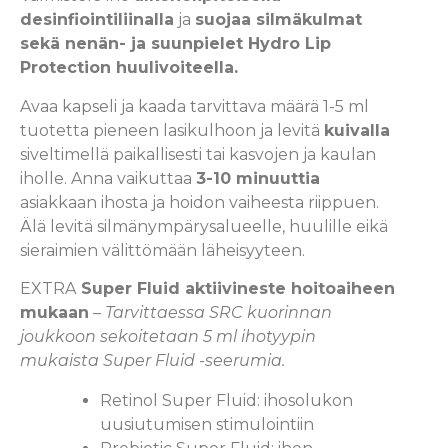
desinfiointiliinalla
ja
suojaa silmäkulmat
sekä nenän- ja suunpielet Hydro Lip
Protection huulivoiteella.
Avaa kapseli ja kaada tarvittava määrä 1-5 ml
tuotetta pieneen lasikulhoon ja levitä
kuivalla
siveltimellä paikallisesti tai kasvojen ja kaulan
iholle. Anna vaikuttaa
3-10 minuuttia
asiakkaan ihosta ja hoidon vaiheesta riippuen.
Älä levitä silmänympärysalueelle, huulille eikä
sieraimien välittömään läheisyyteen.
EXTRA
Super Fluid aktiivineste hoitoaiheen
mukaan
–
Tarvittaessa SRC kuorinnan
joukkoon sekoitetaan 5 ml ihotyypin
mukaista Super Fluid -seerumia.
Retinol Super Fluid: ihosolukon
uusiutumisen stimulointiin