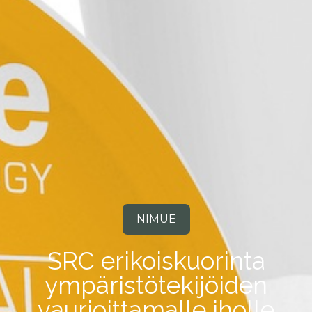
NIMUE
SRC erikoiskuorinta
ympäristötekijöiden
vaurioittamalle iholle