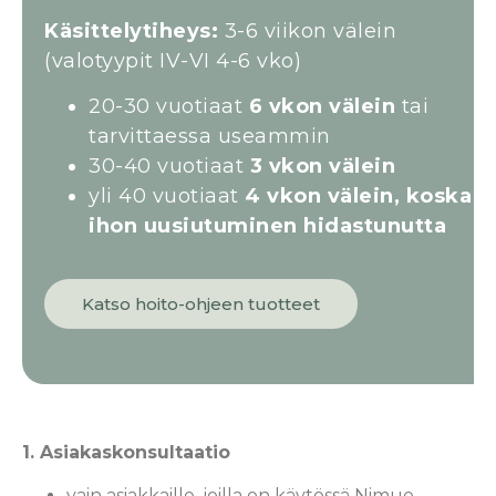
Käsittelytiheys:
3-6 viikon välein
(valotyypit IV-VI 4-6 vko)
20-30 vuotiaat
6 vkon välein
tai
tarvittaessa useammin
30-40 vuotiaat
3 vkon välein
yli 40 vuotiaat
4 vkon välein, koska
ihon uusiutuminen hidastunutta
Katso hoito-ohjeen tuotteet
1. Asiakaskonsultaatio
vain asiakkaille, joilla on käytössä Nimue