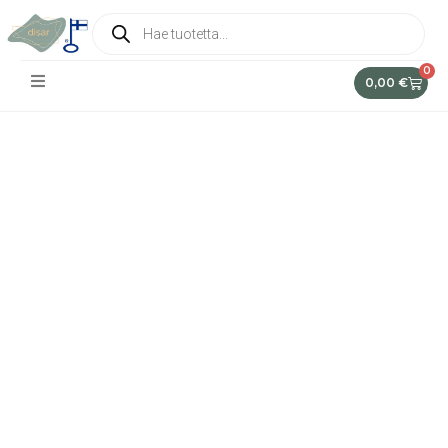
0
0,00
€