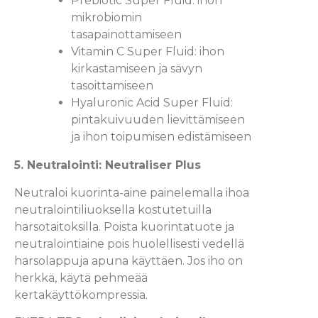
Prebiotic Super Fluid: ihon
mikrobiomin
tasapainottamiseen
Vitamin C Super Fluid: ihon
kirkastamiseen ja sävyn
tasoittamiseen
Hyaluronic Acid Super Fluid:
pintakuivuuden lievittämiseen
ja ihon toipumisen edistämiseen
5. Neutralointi: Neutraliser Plus
Neutraloi kuorinta-aine painelemalla ihoa
neutralointiliuoksella kostutetuilla
harsotaitoksilla. Poista kuorintatuote ja
neutralointiaine pois huolellisesti vedellä
harsolappuja apuna käyttäen. Jos iho on
herkkä, käytä pehmeää
kertakäyttökompressia.