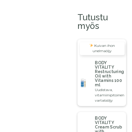
Tutustu
myös
Kuivan ihon
unelmaöljy
BODY
VITALITY
Restructuring
Oil with
Vitamins 100
ml
Uudistava,
vitamiinipitoinen
vartaloöljy
BODY
VITALITY
Cream Scrub
with