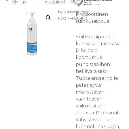
toimitus
maksutavat
Hyllypaikka:
Tuotenumero
Probioottinen
6.A3
PF026960
suihkusaippua
Suihkusaippuan
kermaisen ravitseva
ja hoitava
koostumus
puhdistaa ihon
hellävaraisesti.
Tuote antaa iholle
pehmeyttä
miellyttävän
vaahtoavan
vaikutuksen
ansiosta. Probiootit
vahvistavat ihon
luonnollista suojaa,