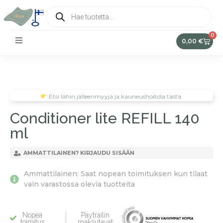
0
0,00
€
Etsi lähin jälleenmyyjä ja kauneushoitola tästä.
Conditioner lite REFILL 140
ml
AMMATTILAINEN? KIRJAUDU SISÄÄN
Ammattilainen: Saat nopean toimituksen kun tilaat
vain varastossa olevia tuotteita
Nopea
Paytrailin
toimitus
maksutavat