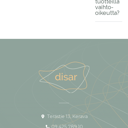
tuotteilla
vaihto-
oikeutta?
Terästie 13, Kerava
09 425 789 10