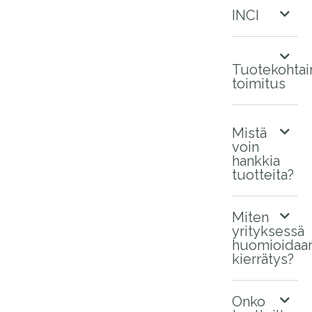
INCI
Tuotekohtai
toimitus
Mistä
voin
hankkia
tuotteita?
Miten
yrityksessä
huomioidaa
kierrätys?
Onko