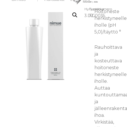
Hyllypaikka:
Tuotenumero
Hoitoneste
3.D2
FG0035
herkistyneelle
iholle (pH
5,0)/täyttö °
Rauhoittava
ja
kosteuttava
hoitoneste
herkistyneelle
iholle.
Auttaa
kuntouttama
ja
jälleenraken
ihoa.
Virkistää,