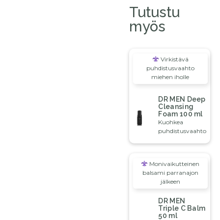
Tutustu
myös
Virkistävä
puhdistusvaahto
miehen iholle
DR MEN Deep
Cleansing
Foam 100 ml
Kuohkea
puhdistusvaahto
Monivaikutteinen
balsami parranajon
jälkeen
DR MEN
Triple C Balm
50 ml