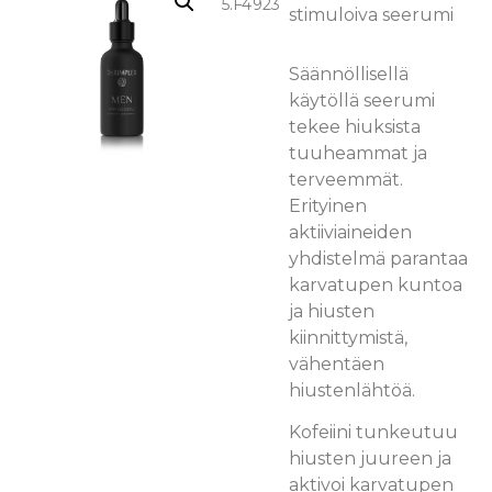
5.F4
923
stimuloiva seerumi
Säännöllisellä
käytöllä seerumi
tekee hiuksista
tuuheammat ja
terveemmät.
Erityinen
aktiiviaineiden
yhdistelmä parantaa
karvatupen kuntoa
ja hiusten
kiinnittymistä,
vähentäen
hiustenlähtöä.
Kofeiini tunkeutuu
hiusten juureen ja
aktivoi karvatupen