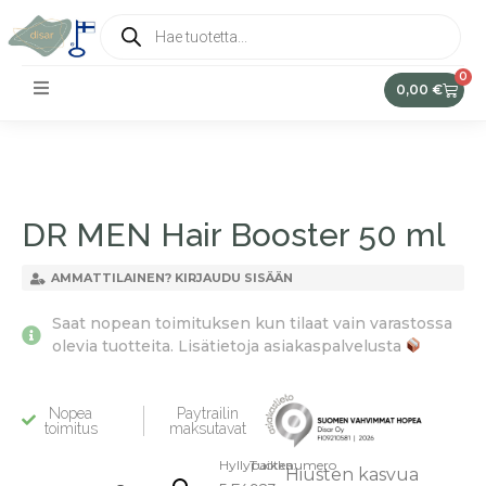
0
0,00
€
DR MEN Hair Booster 50 ml
AMMATTILAINEN? KIRJAUDU SISÄÄN
Saat nopean toimituksen kun tilaat vain varastossa
olevia tuotteita. Lisätietoja asiakaspalvelusta
Nopea
Paytrailin
toimitus
maksutavat
Hyllypaikka:
Tuotenumero
Hiusten kasvua