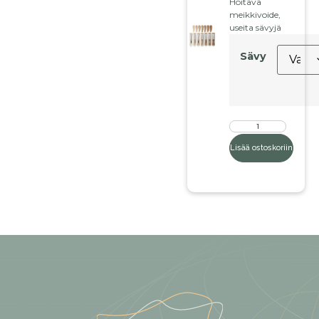
Hoitava
meikkivoide,
useita sävyjä
Sävy
Lisää ostoskoriin