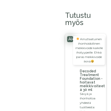
Tutustu
myös
Ale!
Ainutlaatuinen
ihonhoidollinen
meikkivoide kaikille
ihotyypeille. Ehkä
paras meikkivoide
ikinä
Decoded
Treatment
Foundation -
hoitavat
meikkivoiteet
á 30 ml
Sävyä ja
ihonhoitoa
yhdestä
tuotteesta: