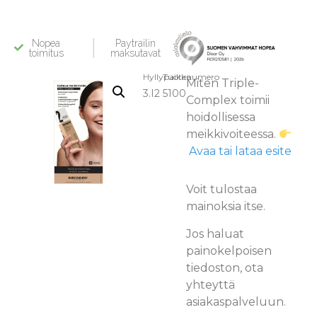
Nopea
Paytrailin
toimitus
maksutavat
Hyllypaikka:
Tuotenumero
Miten Triple-
3.I2
5100
Complex toimii
hoidollisessa
meikkivoiteessa.
Avaa tai lataa esite
Voit tulostaa
mainoksia itse.
Jos haluat
painokelpoisen
tiedoston, ota
yhteyttä
asiakaspalveluun.