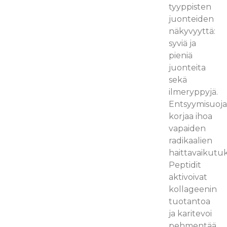
tyyppisten
juonteiden
näkyvyyttä:
syviä ja
pieniä
juonteita
sekä
ilmeryppyjä.
Entsyymisuoj
korjaa ihoa
vapaiden
radikaalien
haittavaikutuks
Peptidit
aktivoivat
kollageenin
tuotantoa
ja karitevoi
pehmentää