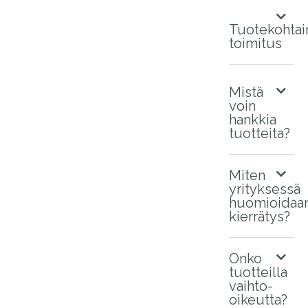
Tuotekohtai
toimitus
Mistä
voin
hankkia
tuotteita?
Miten
yrityksessä
huomioidaa
kierrätys?
Onko
tuotteilla
vaihto-
oikeutta?