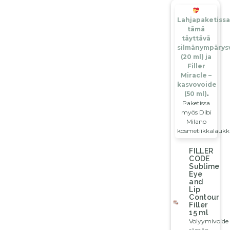
Lahjapaketiss
tämä
täyttävä
silmänympärys
(20 ml) ja
Filler
Miracle –
kasvovoide
(50 ml)
.
Paketissa
myös Dibi
Milano
kosmetiikkalaukk
FILLER
CODE
Sublime
Eye
and
Lip
Contour
Filler
15 ml
Volyymivoide