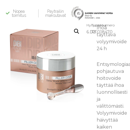
Nopea
Paytrailin
toimitus
maksutavat
Hyllypaikka:
Tuotenumero
Ihoa
6.D2
PF018470
täyttävä
volyymivoide
24 h
Entsymologia
pohjautuva
hoitovoide
täyttää ihoa
luonnollisesti
ja
välittömästi.
Volyymivoide
häivyttää
kaiken