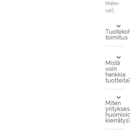
Make-
up).
Tuotekoh
toimitus
Mistä
voin
hankkia
tuotteita
Miten
yritykse
huomioi
kierrätys