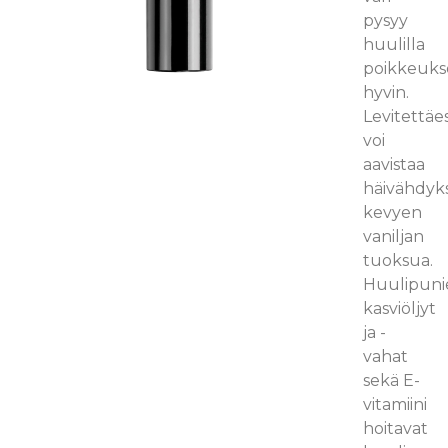
pysyy
huulilla
poikkeukse
hyvin.
Levitettäe
voi
aavistaa
häivähdyk
kevyen
vaniljan
tuoksua.
Huulipuni
kasviöljyt
ja -
vahat
sekä E-
vitamiini
hoitavat