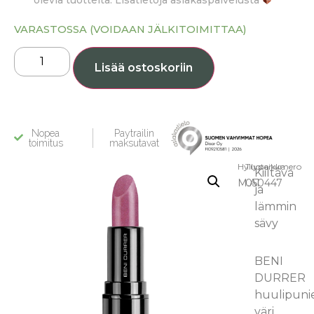
olevia tuotteita. Lisätietoja asiakaspalvelusta
VARASTOSSA (VOIDAAN JÄLKITOIMITTAA)
Lisää ostoskoriin
Nopea
Paytrailin
toimitus
maksutavat
Hyllypaikka:
Tuotenumero
Kiiltävä
M.A1
050447
ja
lämmin
sävy
BENI
DURRER
huulipuni
väri