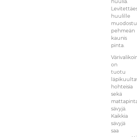
huulia.
Levitettäe
huulille
muodost
pehmeän
kaunis
pinta.
Värivaliko
on
tuotu
läpikuultav
hohteisia
sekä
mattapinta
sävyjä.
Kaikkia
sävyjä
saa