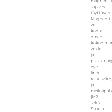
magneettir
sopivina
täyttöväre
Magneetti
voi
koota
oman
kokoelma
voide-
ja
puuteripi
eye
liner -
rajausväre
ja
meikkipohj
(M2
sekä
Studio