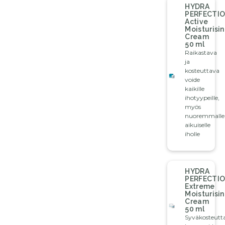
HYDRA
PERFECTI
Active
Moisturisi
Cream
50 ml
Raikastava
ja
kosteuttava
voide
kaikille
ihotyypeille,
myös
nuoremmalle
aikuiselle
iholle
HYDRA
PERFECTI
Extreme
Moisturisi
Cream
50 ml
Syväkosteutt