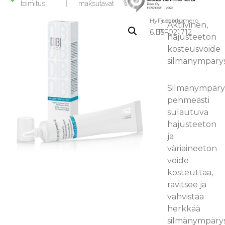
toimitus
maksutavat
Hyllypaikka:
Tuotenumero
Aktiivinen,
6.B5
PF021712
hajusteeton
kosteusvoide
silmänympärys
Silmänympäry
pehmeästi
sulautuva
hajusteeton
ja
väriaineeton
voide
kosteuttaa,
ravitsee ja
vahvistaa
herkkää
silmänympäry