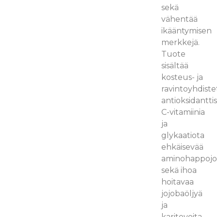
sekä
vähentää
ikääntymisen
merkkejä.
Tuote
sisältää
kosteus- ja
ravintoyhdiste
antioksidantti
C-vitamiinia
ja
glykaatiota
ehkäisevää
aminohappojo
sekä ihoa
hoitavaa
jojobaöljyä
ja
karitevoita.