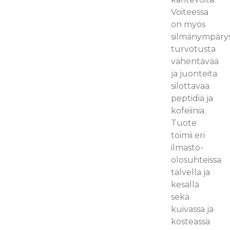
Voiteessa
on myös
silmänympäry
turvotusta
vähentävää
ja juonteita
silottavaa
peptidiä ja
kofeiinia.
Tuote
toimii eri
ilmasto-
olosuhteissa
talvella ja
kesällä
sekä
kuivassa ja
kosteassa