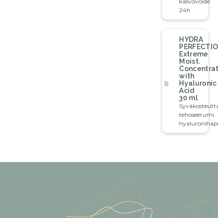
kasvovoide
24h
HYDRA
PERFECTI
Extreme
Moist.
Concentra
with
Hyaluronic
Acid
30 ml
Syväkosteutt
tehoseerumi
hyaluronihap