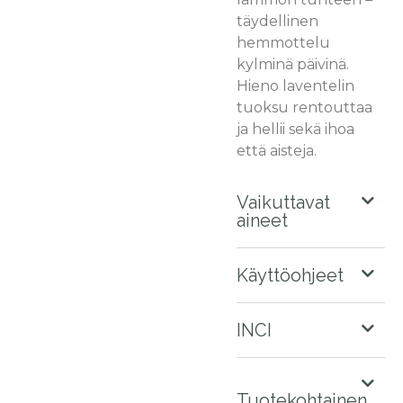
täydellinen
hemmottelu
kylminä päivinä.
Hieno laventelin
tuoksu rentouttaa
ja hellii sekä ihoa
että aisteja.
Vaikuttavat
aineet
Käyttöohjeet
INCI
Tuotekohtainen