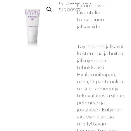
Hyllypaikka:
Tuotenumero
Lämmittävä
5.I6
80937
laventelin
tuoksuinen
jalkavoide
Täyteläinen jalkavoi
kosteuttaa ja hoitaa
jalkojen ihoa
tehokkaasti.
Hyaluronihappo,
urea, D-pantenoli ja
unikonsiemenöljy
tekevät ihosta sileän,
pehmeän ja
joustavan. Erityinen
aktiiviaine antaa
miellyttävän
lämmön tunteen –