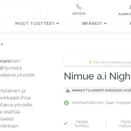
YHTEYS
AJANKO
MUUT TUOTTEET
BRÄNDIT
te
yteläinen
:
umero
Etsi lähin jälleenmyyj
äntymistä
02
Nimue a.i Nig
käisevä yövoide
teläinen ja
AMMATTILAINEN? KIRJAUDU SIS
okkaasti ihoa
Ammattilainen: Saat nopean 
itseva yövoide,
a sisältää
saasti
Nopea
Paytra
hdeksan
toimitus
maksu