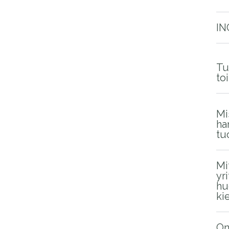
IN
Tu
to
Mi
ha
tu
Mi
yr
hu
ki
On