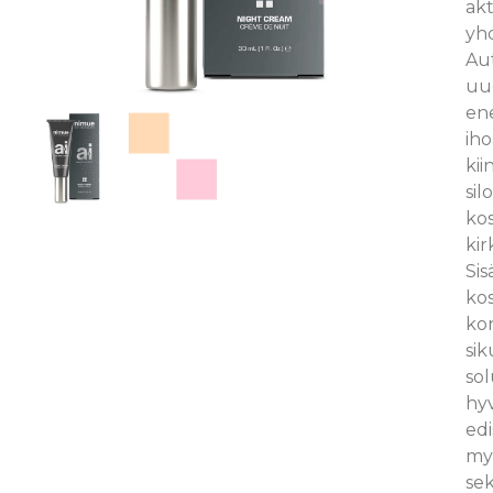
akt
yhd
Au
uu
en
iho
kii
sil
ko
kir
Sis
kos
ko
sik
so
hyv
edi
my
sek