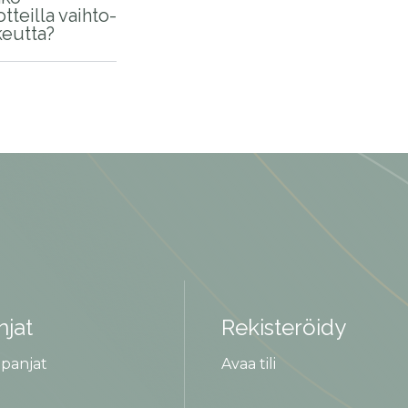
otteilla vaihto-
keutta?
jat
Rekisteröidy
panjat
Avaa tili