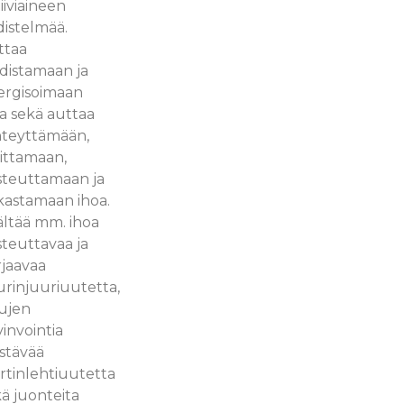
iiviaineen
istelmää.
ttaa
distamaan ja
ergisoimaan
a sekä auttaa
nteyttämään,
oittamaan,
steuttamaan ja
kastamaan ihoa.
ältää mm. ihoa
teuttavaa ja
rjaavaa
urinjuuriuutetta,
lujen
invointia
stävää
rtinlehtiuutetta
ä juonteita