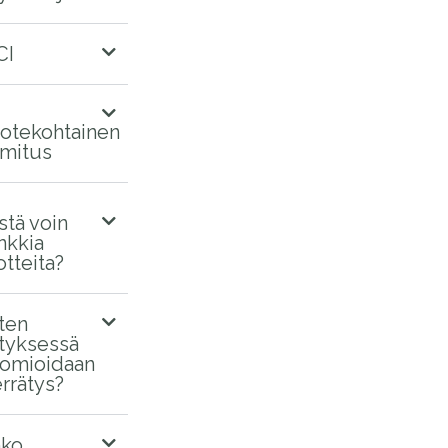
CI
otekohtainen
imitus
stä voin
nkkia
otteita?
ten
ityksessä
omioidaan
errätys?
ko