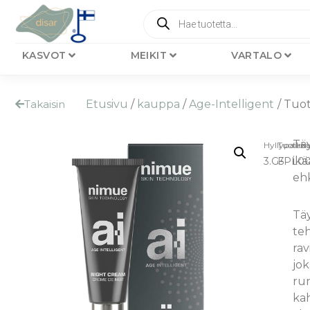
KASVOT
MEIKIT
VARTALO
Takaisin
Etusivu
/
kauppa
/
Age-Intelligent
/ Tuo
Tä
Hyllypaikka
Tuoten
ikä
3.G3
FPL0
eh
Täy
teh
rav
jok
run
ka