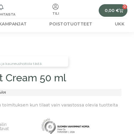
0
0,00
€
TILI
HTAISTA
KAMPANJAT
POISTOTUOTTEET
UKK
ä ja kauneushoitola tästä.
ht Cream 50 ml
ÄÄN
toimituksen kun tilaat vain varastossa olevia tuotteita
ilin
tavat