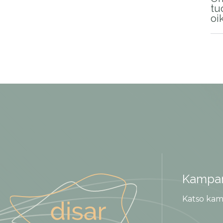
tu
oi
Kampan
Katso kam