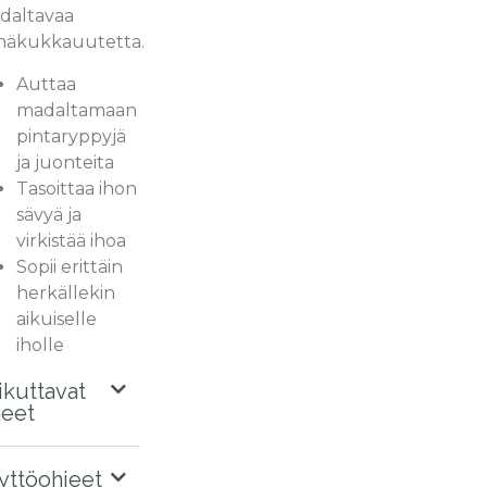
daltavaa
häkukkauutetta.
Auttaa
madaltamaan
pintaryppyjä
ja juonteita
Tasoittaa ihon
sävyä ja
virkistää ihoa
Sopii erittäin
herkällekin
aikuiselle
iholle
ikuttavat
neet
yttöohjeet