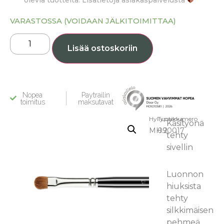
olevia tuotteita. Lisätietoja asiakaspalvelusta
VARASTOSSA (VOIDAAN JÄLKITOIMITTAA)
Lisää ostoskoriin
Nopea
Paytrailin
toimitus
maksutavat
Hyllypaikka:
Tuotenumero
Käsityönä
MH.2
090017
tehty
sivellin
Luonnon
hiuksista
tehty
silkkimäisen
pehmeä