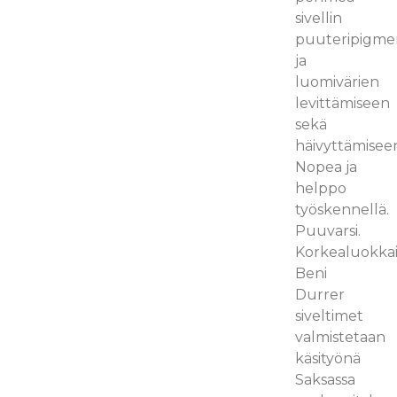
sivellin
puuteripigme
ja
luomivärien
levittämiseen
sekä
häivyttämisee
Nopea ja
helppo
työskennellä.
Puuvarsi.
Korkealuokkai
Beni
Durrer
siveltimet
valmistetaan
käsityönä
Saksassa