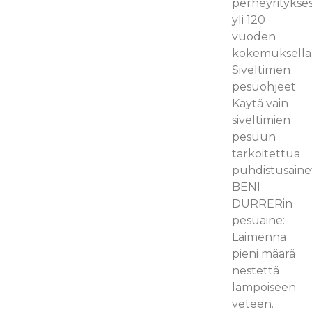
perheyritykse
yli 120
vuoden
kokemuksella
Siveltimen
pesuohjeet
Käytä vain
siveltimien
pesuun
tarkoitettua
puhdistusaine
BENI
DURRERin
pesuaine:
Laimenna
pieni määrä
nestettä
lämpöiseen
veteen.