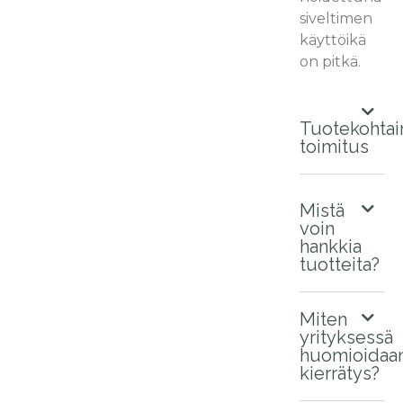
siveltimen
käyttöikä
on pitkä.
Tuotekohtai
toimitus
Mistä
voin
hankkia
tuotteita?
Miten
yrityksessä
huomioidaa
kierrätys?