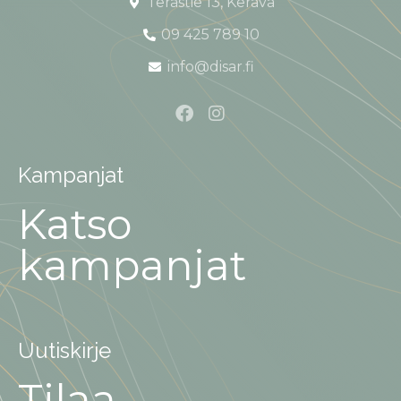
Terästie 13, Kerava
09 425 789 10
info@disar.fi
Kampanjat
Katso
kampanjat
Uutiskirje
Tilaa