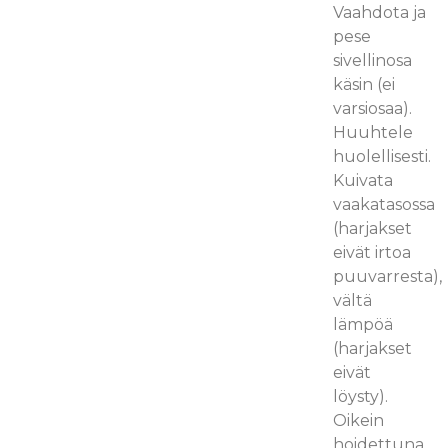
Vaahdota ja
pese
sivellinosa
käsin (ei
varsiosaa).
Huuhtele
huolellisesti.
Kuivata
vaakatasossa
(harjakset
eivät irtoa
puuvarresta),
vältä
lämpöä
(harjakset
eivät
löysty).
Oikein
hoidettuna