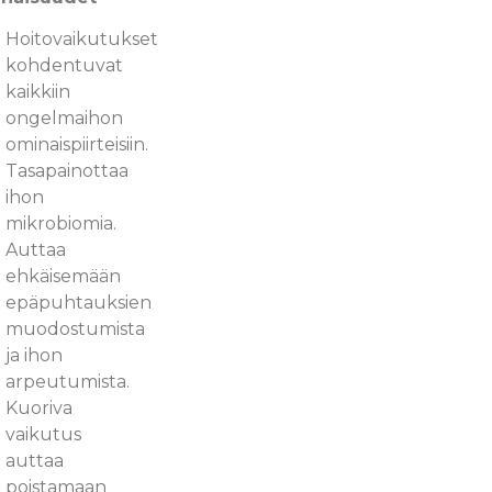
Hoitovaikutukset
kohdentuvat
kaikkiin
ongelmaihon
ominaispiirteisiin.
Tasapainottaa
ihon
mikrobiomia.
Auttaa
ehkäisemään
epäpuhtauksien
muodostumista
ja ihon
arpeutumista.
Kuoriva
vaikutus
auttaa
poistamaan