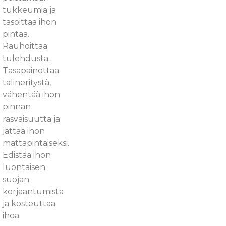
tukkeumia ja
tasoittaa ihon
pintaa.
Rauhoittaa
tulehdusta.
Tasapainottaa
talineritystä,
vähentää ihon
pinnan
rasvaisuutta ja
jättää ihon
mattapintaiseksi.
Edistää ihon
luontaisen
suojan
korjaantumista
ja kosteuttaa
ihoa.