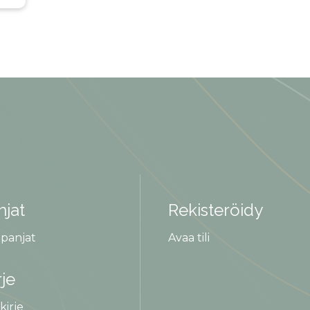
jat
Rekisteröidy
panjat
Avaa tili
rje
kirje