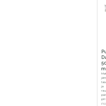
Pu
D
5
m
Ma
jät
tas
ja
rau
päi
pH 
F10