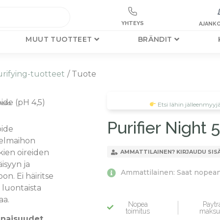
YHTEYS
AJANKO
MUUT TUOTTEET
BRÄNDIT
rifying-tuotteet
/ Tuote
ide (pH 4,5)
ero
Etsi lähin jälleenmyyj
Purifier Night 
oide
elmaihon
kien oireiden
AMMATTILAINEN? KIRJAUDU SIS
isyyn ja
Ammattilainen: Saat nopean 
oon. Ei häiritse
 luontaista
aa.
Nopea
Paytra
toimitus
maksu
naisuudet