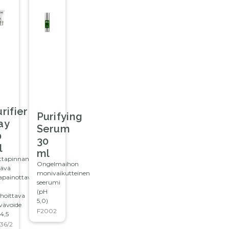
rifier
Purifying
ay
Serum
0
30
l
ml
ttapinnan
Ongelmaihon
tävä
monivaikutteinen
apainottava
seerumi
(pH
hoittava
5,0)
vävoide
F2002
4,5
36/2