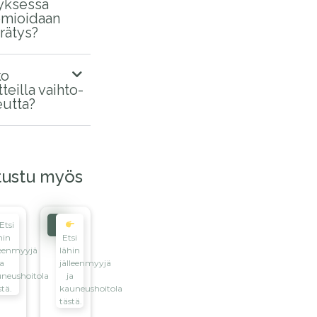
tyksessä
mioidaan
rrätys?
ko
teilla vaihto-
eutta?
tustu myös
Ale!
Etsi
hin
Etsi
leenmyyjä
lähin
ja
jälleenmyyjä
neushoitola
ja
stä.
kauneushoitola
tästä.