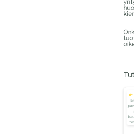
yri
huo
kie
On
tuot
oik
Tu
lä
jäl
kau
tä