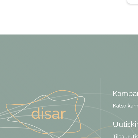
Kampan
Katso kam
Uutiski
Tilaa uutis