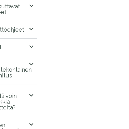
kuttavat
eet
ttöohjeet
I
tekohtainen
mitus
tä voin
kkia
tteita?
en