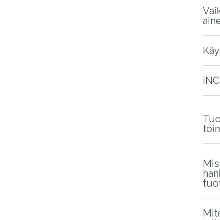
Vai
ain
Käy
INC
Tuo
toi
Mis
han
tuo
Mit