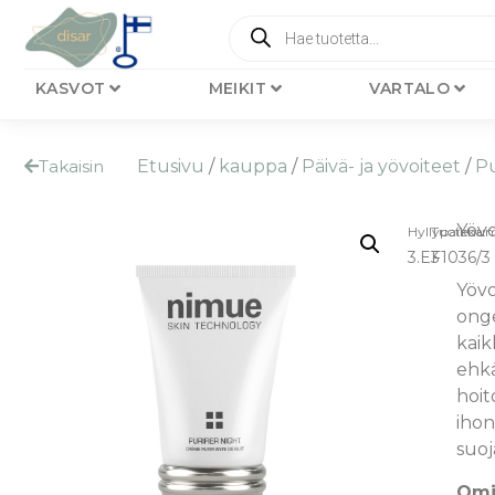
KASVOT
MEIKIT
VARTALO
Takaisin
Etusivu
/
kauppa
/
Päivä- ja yövoiteet
/
Pu
Yövo
Hyllypaikka:
Tuotenum
3.E3
F1036/3
Yöv
ong
kaik
ehkä
hoit
ihon
suoj
Omi