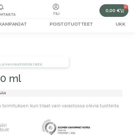
0
0,00
€
TILI
HTAISTA
KAMPANJAT
POISTOTUOTTEET
UKK
ä ja kauneushoitola tästä.
50 ml
ÄÄN
toimituksen kun tilaat vain varastossa olevia tuotteita
ilin
tavat