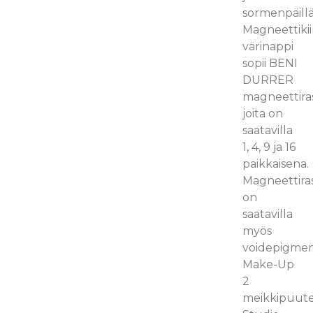
sormenpäillä
Magneettikii
värinappi
sopii BENI
DURRER
magneettiras
joita on
saatavilla
1, 4, 9 ja 16
paikkaisena.
Magneettiras
on
saatavilla
myös
voidepigment
Make-Up
2
meikkipuuter