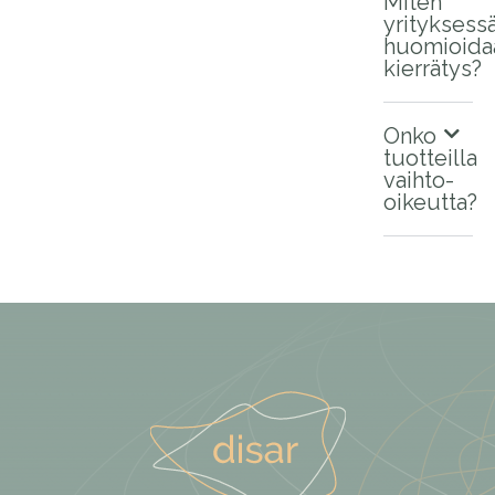
Miten
yrityksess
huomioida
kierrätys?
Onko
tuotteilla
vaihto-
oikeutta?