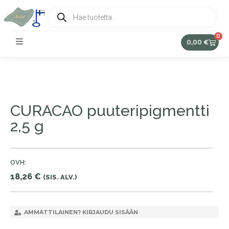
0
0,00
€
CURACAO puuteripigmentti
2,5 g
OVH:
18,26
€
(SIS. ALV.)
AMMATTILAINEN? KIRJAUDU SISÄÄN