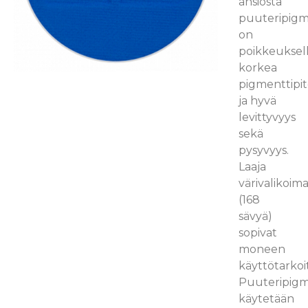
ansiosta
puuteripigm
on
poikkeuksell
korkea
pigmenttipit
ja hyvä
levittyvyys
sekä
pysyvyys.
Laaja
värivalikoim
(168
sävyä)
sopivat
moneen
käyttötarkoi
Puuteripigm
käytetään