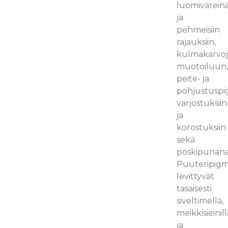
luomivärein
ja
pehmeisiin
rajauksiin,
kulmakarvo
muotoiluun
peite- ja
pohjustuspi
varjostuksiin
ja
korostuksiin
sekä
poskipunana
Puuteripigm
levittyvät
tasaisesti
siveltimellä,
meikkisieinill
ja