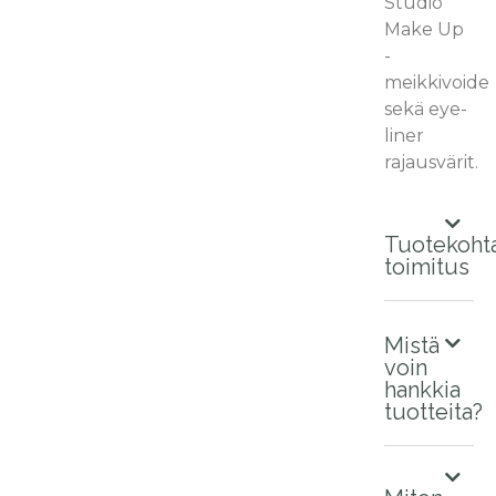
Studio
Make Up
-
meikkivoide
sekä eye-
liner
rajausvärit.
Tuotekoht
toimitus
Mistä
voin
hankkia
tuotteita?