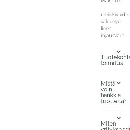
Make Up
-
meikkivoide
sekä eye-
liner
rajausvärit.
Tuotekoht
toimitus
Mistä
voin
hankkia
tuotteita?
Miten
yrityksess