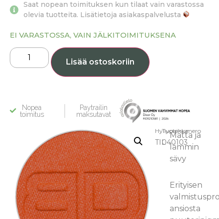
Saat nopean toimituksen kun tilaat vain varastossa
olevia tuotteita. Lisätietoja asiakaspalvelusta
EI VARASTOSSA, VAIN JÄLKITOIMITUKSENA
Lisää ostoskoriin
Nopea
Paytrailin
toimitus
maksutavat
Hyllypaikka:
Tuotenumero
Matta ja
TIL
040103
lämmin
sävy
Erityisen
valmistuspro
ansiosta