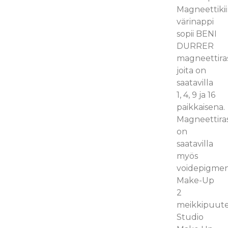
Magneettikii
värinappi
sopii BENI
DURRER
magneettiras
joita on
saatavilla
1, 4, 9 ja 16
paikkaisena.
Magneettiras
on
saatavilla
myös
voidepigment
Make-Up
2
meikkipuuter
Studio