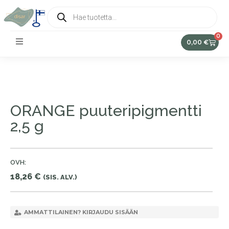
0
0,00
€
ORANGE puuteripigmentti
2,5 g
OVH:
18,26
€
(SIS. ALV.)
AMMATTILAINEN? KIRJAUDU SISÄÄN