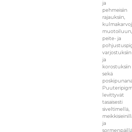
ja
pehmeisiin
rajauksiin,
kulmakarvo
muotoiluun
peite- ja
pohjustuspi
varjostuksiin
ja
korostuksiin
sekä
poskipunana
Puuteripigm
levittyvät
tasaisesti
siveltimellä,
meikkisieinill
ja
sormenpäillä