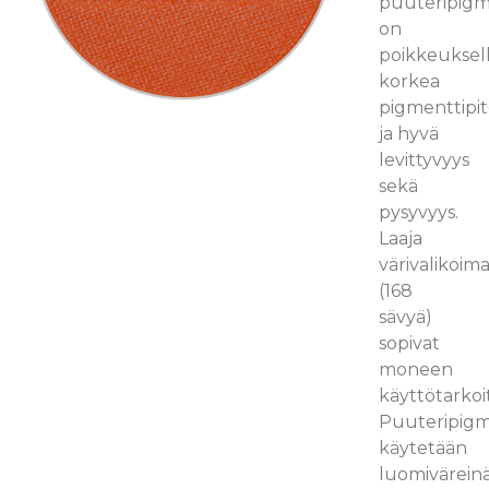
puuteripigm
on
poikkeuksell
korkea
pigmenttipit
ja hyvä
levittyvyys
sekä
pysyvyys.
Laaja
värivalikoim
(168
sävyä)
sopivat
moneen
käyttötarkoi
Puuteripigm
käytetään
luomivärein