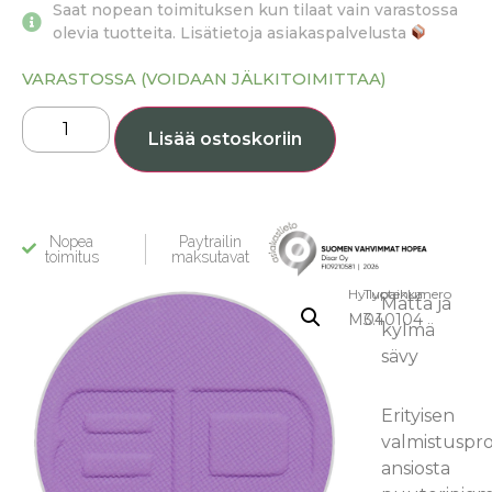
Saat nopean toimituksen kun tilaat vain varastossa
olevia tuotteita. Lisätietoja asiakaspalvelusta
VARASTOSSA (VOIDAAN JÄLKITOIMITTAA)
Lisää ostoskoriin
Nopea
Paytrailin
toimitus
maksutavat
Hyllypaikka:
Tuotenumero
Matta ja
M3.1
040104
kylmä
sävy
Erityisen
valmistuspro
ansiosta