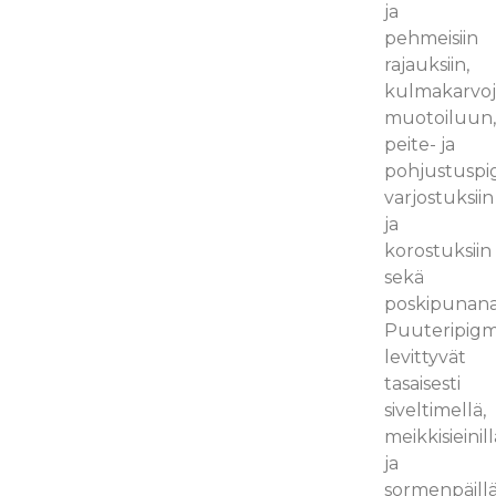
ja
pehmeisiin
rajauksiin,
kulmakarvo
muotoiluun
peite- ja
pohjustuspi
varjostuksiin
ja
korostuksiin
sekä
poskipunana
Puuteripigm
levittyvät
tasaisesti
siveltimellä,
meikkisieinill
ja
sormenpäillä