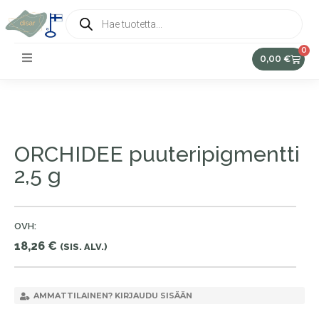
0
0,00
€
ORCHIDEE puuteripigmentti
2,5 g
OVH:
18,26
€
(SIS. ALV.)
AMMATTILAINEN? KIRJAUDU SISÄÄN