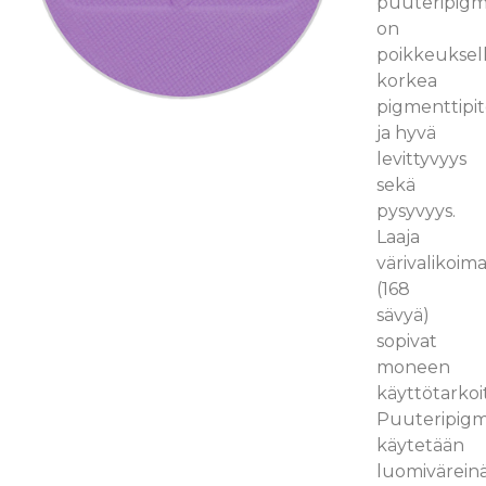
puuteripigm
on
poikkeuksell
korkea
pigmenttipit
ja hyvä
levittyvyys
sekä
pysyvyys.
Laaja
värivalikoim
(168
sävyä)
sopivat
moneen
käyttötarkoi
Puuteripigm
käytetään
luomivärein