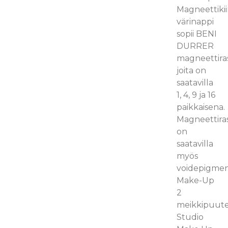
Magneettikii
värinappi
sopii BENI
DURRER
magneettiras
joita on
saatavilla
1, 4, 9 ja 16
paikkaisena.
Magneettiras
on
saatavilla
myös
voidepigment
Make-Up
2
meikkipuuter
Studio