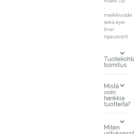
Make Up
-
meikkivoide
sekä eye-
liner
rajausvärit.
Tuotekoht
toimitus
Mistä
voin
hankkia
tuotteita?
Miten
yrityksess