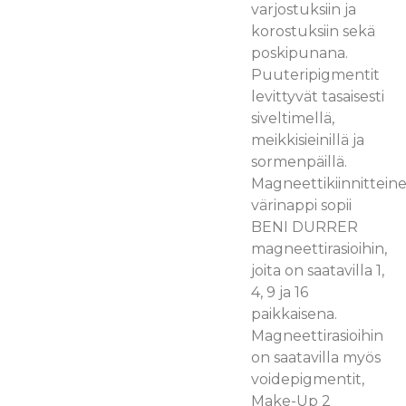
varjostuksiin ja
korostuksiin sekä
poskipunana.
Puuteripigmentit
levittyvät tasaisesti
siveltimellä,
meikkisieinillä ja
sormenpäillä.
Magneettikiinnittein
värinappi sopii
BENI DURRER
magneettirasioihin,
joita on saatavilla 1,
4, 9 ja 16
paikkaisena.
Magneettirasioihin
on saatavilla myös
voidepigmentit,
Make-Up 2