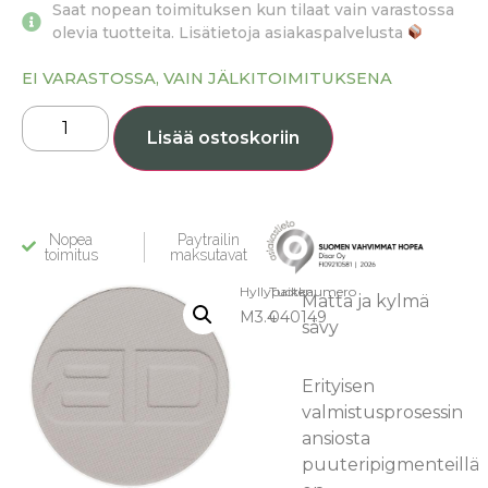
Saat nopean toimituksen kun tilaat vain varastossa
olevia tuotteita. Lisätietoja asiakaspalvelusta
EI VARASTOSSA, VAIN JÄLKITOIMITUKSENA
Lisää ostoskoriin
Nopea
Paytrailin
toimitus
maksutavat
Hyllypaikka:
Tuotenumero
Matta ja kylmä
M3.4
040149
sävy
Erityisen
valmistusprosessin
ansiosta
puuteripigmenteillä