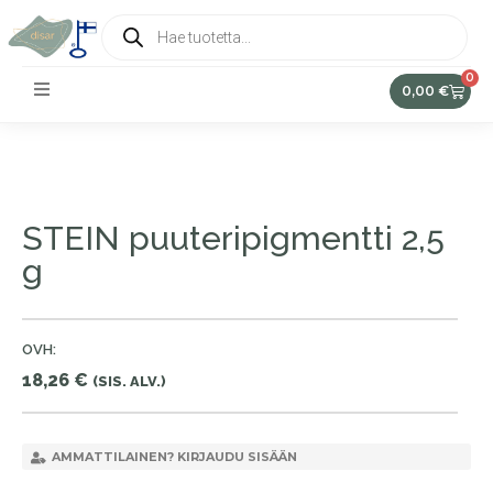
0
0,00
€
STEIN puuteripigmentti 2,5
g
OVH:
18,26
€
(SIS. ALV.)
AMMATTILAINEN? KIRJAUDU SISÄÄN