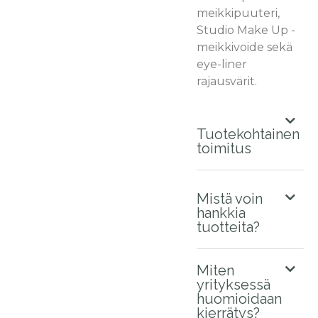
meikkipuuteri,
Studio Make Up -
meikkivoide sekä
eye-liner
rajausvärit.
Tuotekohtainen
toimitus
Mistä voin
hankkia
tuotteita?
Miten
yrityksessä
huomioidaan
kierrätys?