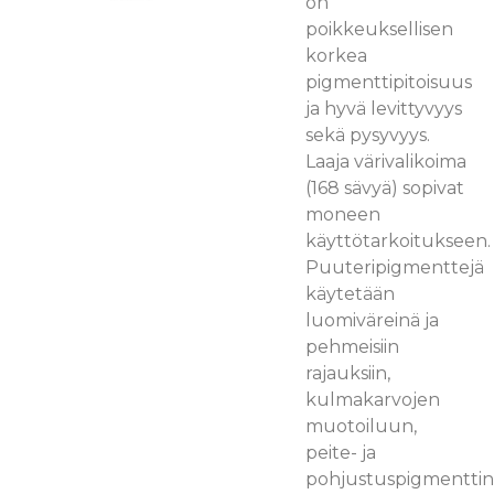
on
poikkeuksellisen
korkea
pigmenttipitoisuus
ja hyvä levittyvyys
sekä pysyvyys.
Laaja värivalikoima
(168 sävyä) sopivat
moneen
käyttötarkoitukseen.
Puuteripigmenttejä
käytetään
luomiväreinä ja
pehmeisiin
rajauksiin,
kulmakarvojen
muotoiluun,
peite- ja
pohjustuspigmenttin