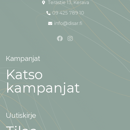
Terästie 13, Kerava
09 425 789 10
info@disar.fi
Kampanjat
Katso
kampanjat
Uutiskirje