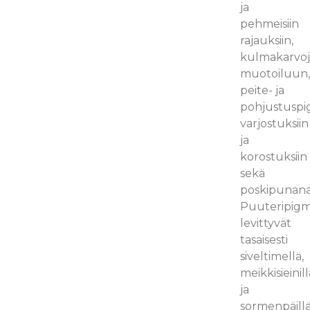
ja
pehmeisiin
rajauksiin,
kulmakarvo
muotoiluun
peite- ja
pohjustuspi
varjostuksiin
ja
korostuksiin
sekä
poskipunana
Puuteripigm
levittyvät
tasaisesti
siveltimellä,
meikkisieinill
ja
sormenpäillä