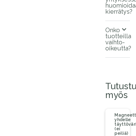
huomioida
kierrätys?
Onko
tuotteilla
vaihto-
oikeutta?
Tutust
myös
Magneett
yhdelle
täyttöväri
(ei
peiliä)