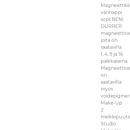
Magneettikii
värinappi
sopii BENI
DURRER
magneettiras
joita on
saatavilla
1, 4, 9 ja 16
paikkaisena.
Magneettiras
on
saatavilla
myös
voidepigment
Make-Up
2
meikkipuuter
Studio