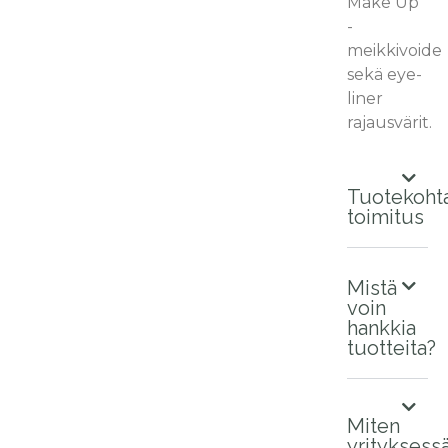
Make Up
-
meikkivoide
sekä eye-
liner
rajausvärit.
Tuotekoht
toimitus
Mistä
voin
hankkia
tuotteita?
Miten
yrityksess