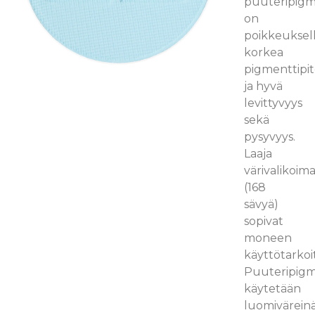
puuteripigm
on
poikkeuksell
korkea
pigmenttipit
ja hyvä
levittyvyys
sekä
pysyvyys.
Laaja
värivalikoim
(168
sävyä)
sopivat
moneen
käyttötarkoi
Puuteripigm
käytetään
luomivärein