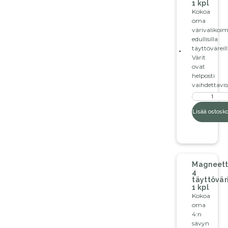
1 kpl
Kokoa
oma
värivalikoim
edullisilla
täyttöväreill
Värit
ovat
helposti
vaihdettavis
Lisää ostosko
Magneett
4
täyttöväri
1 kpl
Kokoa
oma
4:n
sävyn