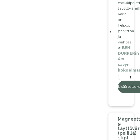
meikkipalett
täyttöväreill
Värit
on
helppo
päivittää
ja
vaihtaa.
➤
BENI
DURRERin
4:n
sävyn
kokoelmas
Lisää ostosko
Magneett
9
täyttöväri
(peilillä)
1 kpl