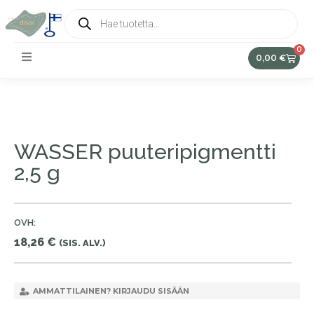
0
0,00
€
WASSER puuteripigmentti
2,5 g
OVH:
18,26
€
(SIS. ALV.)
AMMATTILAINEN? KIRJAUDU SISÄÄN