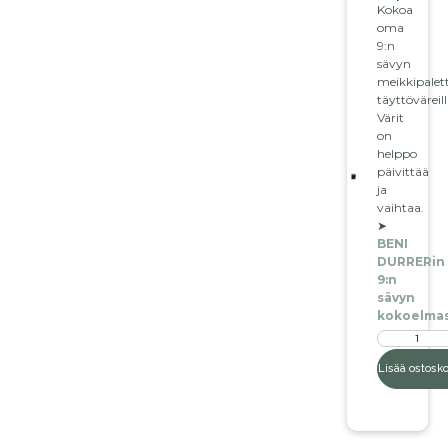
Kokoa
oma
9:n
sävyn
meikkipalett
täyttöväreill
Värit
on
helppo
päivittää
ja
vaihtaa.
➤
BENI
DURRERin
9:n
sävyn
kokoelmas
Lisää ostosko