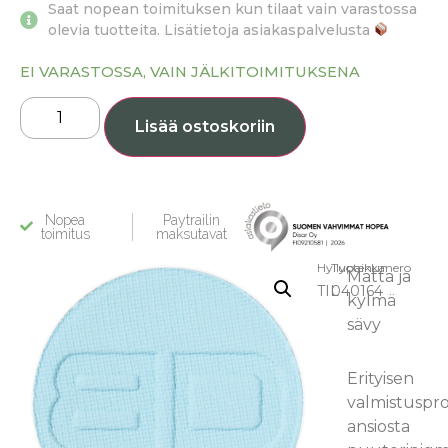
Saat nopean toimituksen kun tilaat vain varastossa
olevia tuotteita. Lisätietoja asiakaspalvelusta
EI VARASTOSSA, VAIN JÄLKITOIMITUKSENA
Lisää ostoskoriin
Nopea
Paytrailin
toimitus
maksutavat
Hyllypaikka:
Tuotenumero
Matta ja
TIL
040164
kylmä
sävy
Erityisen
valmistuspro
ansiosta