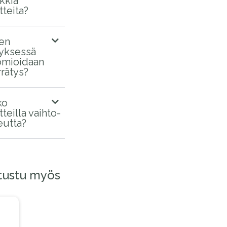
kkia
tteita?
en
tyksessä
mioidaan
rrätys?
ko
tteilla vaihto-
eutta?
tustu myös