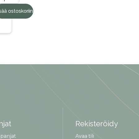
sää ostoskoriin
jat
Rekisteröidy
panjat
Avaa tili