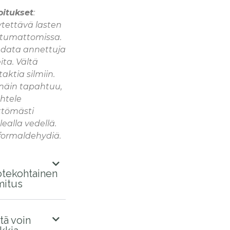
oitukset
:
ytettävä lasten
ttumattomissa.
data annettuja
ita. Vältä
aktia silmiin.
 näin tapahtuu,
htele
ttömästi
ealla vedellä.
 formaldehydiä.
tekohtainen
mitus
tä voin