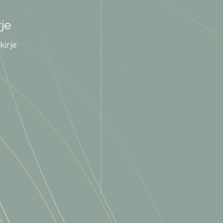
rje
kirje