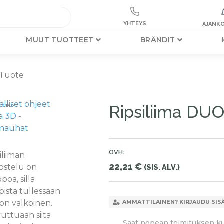
YHTEYS
AJANKO
MUUT TUOTTEET
BRÄNDIT
 Tuote
lliset ohjeet
mero
Ripsiliima DUO
ä
3D -
inauhat
OVH:
iliiman
22,21
€
ostelu on
(SIS. ALV.)
poa, sillä
ista tullessaan
 on valkoinen.
AMMATTILAINEN? KIRJAUDU SIS
uttuaan siitä
Saat nopean toimituksen kun 