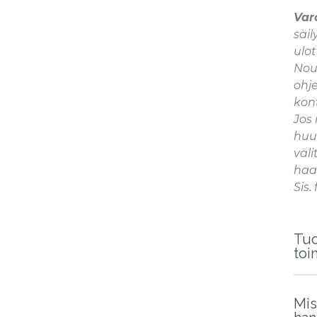
Var
säil
ulo
Nou
ohje
kont
Jos
huu
väli
haal
Sis.
Tuo
toi
Mis