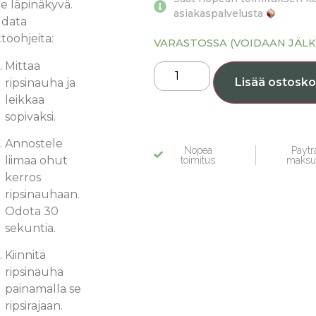
e läpinäkyvä.
asiakaspalvelusta
data
töohjeita:
VARASTOSSA (VOIDAAN JÄLK
Mittaa
Lisää ostosko
ripsinauha ja
leikkaa
sopivaksi.
Annostele
Nopea
Paytra
liimaa ohut
toimitus
maksu
kerros
ripsinauhaan.
Odota 30
sekuntia.
Kiinnitä
ripsinauha
painamalla se
ripsirajaan.