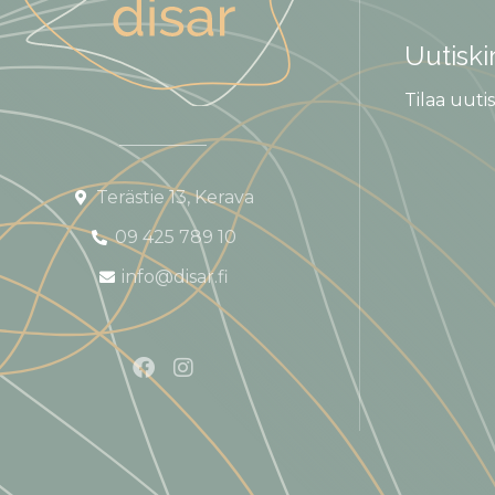
Uutiski
Tilaa uutis
Terästie 13, Kerava
09 425 789 10
info@disar.fi