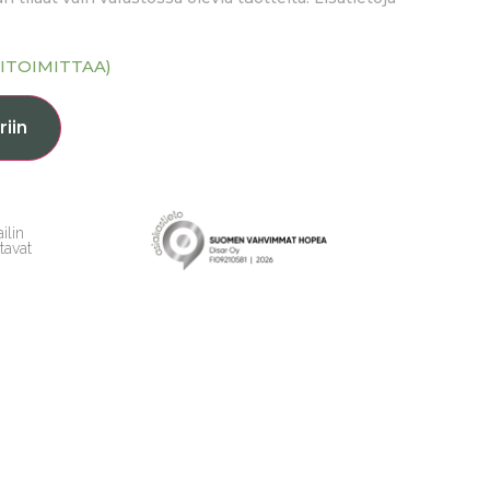
ITOIMITTAA)
riin
ilin
tavat