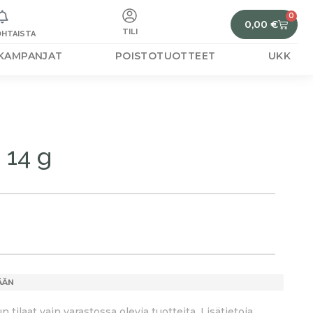
0
0,00
€
TILI
HTAISTA
KAMPANJAT
POISTOTUOTTEET
UKK
 14 g
ÄÄN
tilaat vain varastossa olevia tuotteita. Lisätietoja