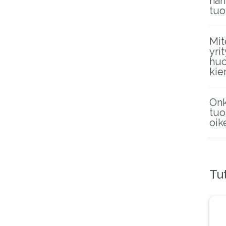
han
tuo
Mit
yri
huo
kie
On
tuo
oik
Tu