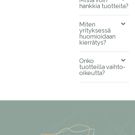
Mistä voin
hankkia tuotteita?
Miten
yrityksessä
huomioidaan
kierrätys?
Onko
tuotteilla vaihto-
oikeutta?