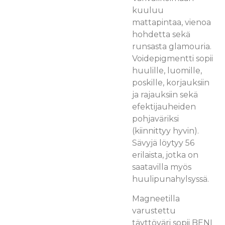
kuuluu
mattapintaa, vienoa
hohdetta sekä
runsasta glamouria.
Voidepigmentti sopii
huulille, luomille,
poskille, korjauksiin
ja rajauksiin sekä
efektijauheiden
pohjaväriksi
(kiinnittyy hyvin).
Sävyjä löytyy 56
erilaista, jotka on
saatavilla myös
huulipunahylsyssä.
Magneetilla
varustettu
täyttöväri sopii BENI