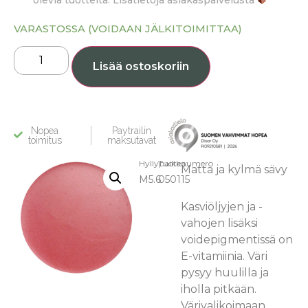
olevia tuotteita. Lisätietoja asiakaspalvelusta
VARASTOSSA (VOIDAAN JÄLKITOIMITTAA)
Lisää ostoskoriin
Nopea
Paytrailin
toimitus
maksutavat
Hyllypaikka:
Tuotenumero
Matta ja kylmä sävy
M5.6
050115
Kasviöljyjen ja -
vahojen lisäksi
voidepigmentissä on
E-vitamiinia. Väri
pysyy huulilla ja
iholla pitkään.
Värivalikoimaan