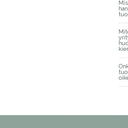
Mis
han
tuo
Mit
yri
huo
kie
On
tuo
oik