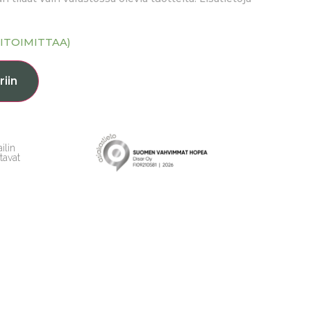
ITOIMITTAA)
riin
ilin
tavat