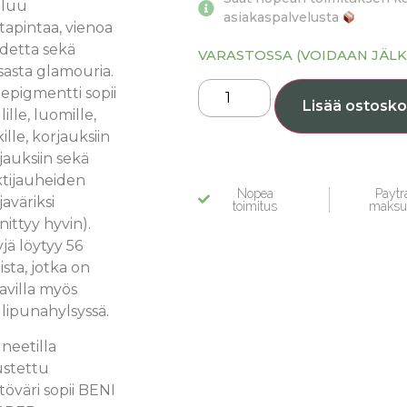
luu
asiakaspalvelusta
apintaa, vienoa
detta sekä
VARASTOSSA (VOIDAAN JÄLK
sasta glamouria.
epigmentti sopii
Lisää ostosko
ille, luomille,
ille, korjauksiin
ajauksiin sekä
ktijauheiden
Nopea
Paytra
aväriksi
toimitus
maksu
nnittyy hyvin).
jä löytyy 56
aista, jotka on
avilla myös
lipunahylsyssä.
neetilla
ustettu
töväri sopii BENI