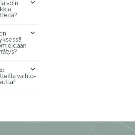
tä voin
kkia
tteita?
en
tyksessä
mioidaan
rrätys?
ko
tteilla vaihto-
eutta?