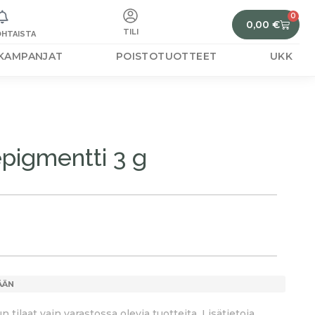
0
0,00
€
TILI
HTAISTA
KAMPANJAT
POISTOTUOTTEET
UKK
pigmentti 3 g
ÄÄN
tilaat vain varastossa olevia tuotteita. Lisätietoja