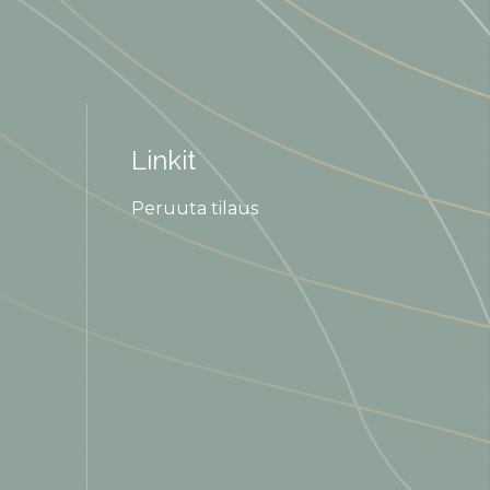
Linkit
Peruuta tilaus