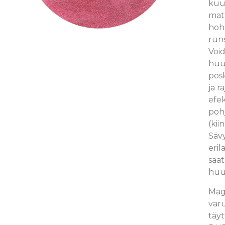
kuu
matt
hoh
run
Void
huul
posk
ja r
efe
pohj
(kii
Sävy
eril
saat
huu
Mag
var
täyt