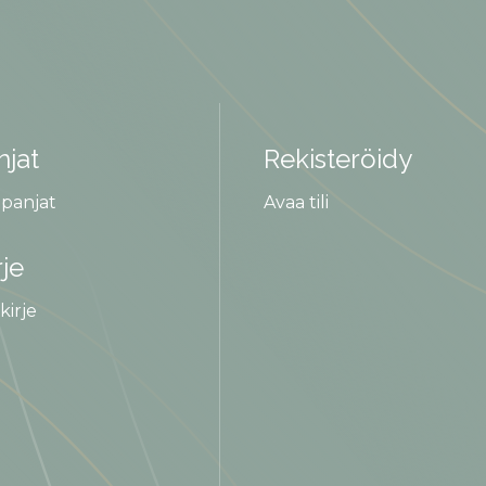
jat
Rekisteröidy
panjat
Avaa tili
rje
kirje