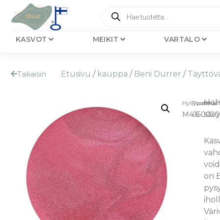
KASVOT
MEIKIT
VARTALO
Takaisin
Etusivu
/
kauppa
/
Beni Durrer
/
Täyttövä
Hoh
Hyllypaikka:
Tuotenu
säv
M4.6
050020
Kasv
vaho
voi
on E
pysy
ihol
Väri