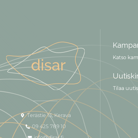
Kampan
Katso kam
Uutiski
Tilaa uutis
Terästie 13, Kerava
09 425 789 10
info@disar.fi