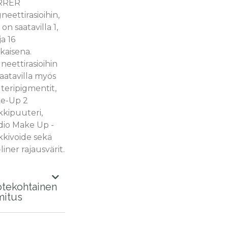
RRER
eettirasioihin,
a on saatavilla 1,
ja 16
kaisena.
eettirasioihin
aatavilla myös
teripigmentit,
e-Up 2
kkipuuteri,
dio Make Up -
kkivoide sekä
liner rajausvärit.
tekohtainen
mitus