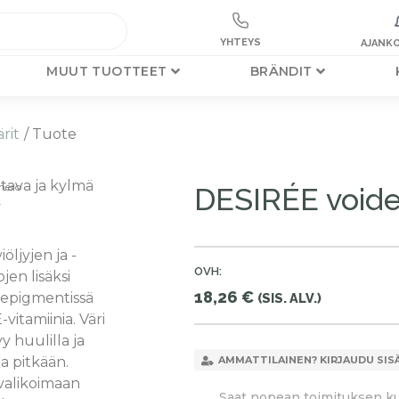
YHTEYS
AJANKO
MUUT TUOTTEET
BRÄNDIT
rit
/ Tuote
tava ja kylmä
mero
DESIRÉE voide
y
iöljyjen ja -
OVH:
jen lisäksi
18,26
€
depigmentissä
(SIS. ALV.)
-vitamiinia. Väri
y huulilla ja
la pitkään.
AMMATTILAINEN? KIRJAUDU SIS
valikoimaan
Saat nopean toimituksen kun 