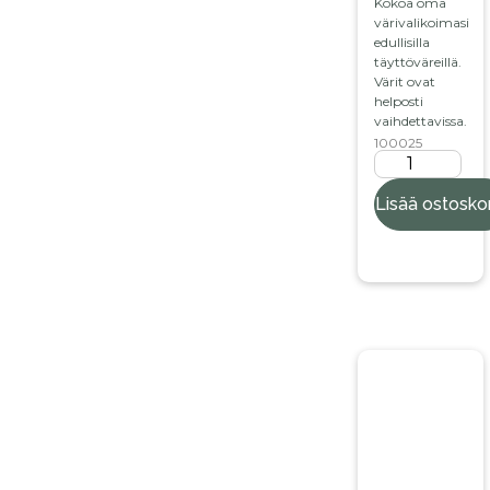
Kokoa oma
värivalikoimasi
edullisilla
täyttöväreillä.
Värit ovat
helposti
vaihdettavissa.
100025
Lisää ostoskor