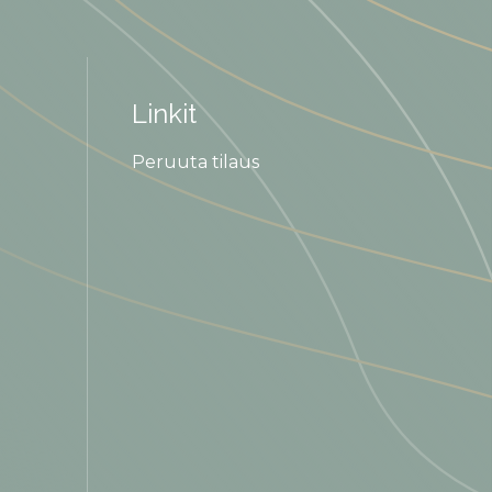
Linkit
Peruuta tilaus