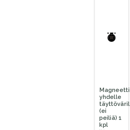
Magneetti
yhdelle
täyttöväril
(ei
peiliä) 1
kpl