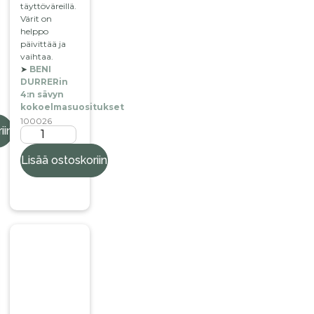
täyttöväreillä.
Värit on
helppo
päivittää ja
vaihtaa.
➤
BENI
DURRERin
4:n sävyn
kokoelmasuositukset
100026
iin
Lisää ostoskoriin