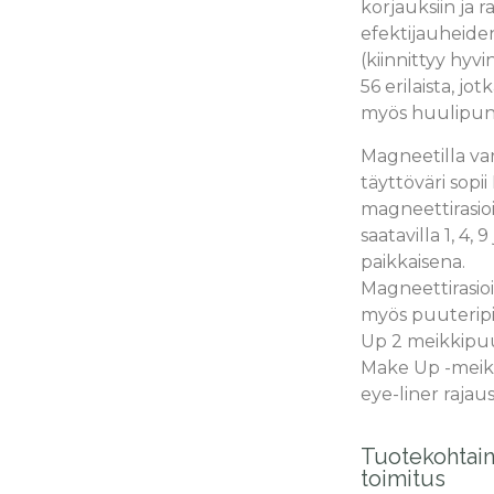
korjauksiin ja r
efektijauheiden
(kiinnittyy hyvi
56 erilaista, jot
myös huulipun
Magneetilla va
täyttöväri sop
magneettirasioi
saatavilla 1, 4, 9 
paikkaisena.
Magneettirasioi
myös puuterip
Up 2 meikkipuu
Make Up -meik
eye-liner rajaus
Tuotekohtai
toimitus