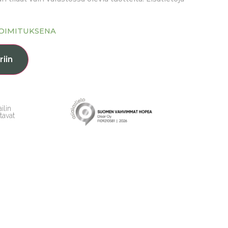
TOIMITUKSENA
riin
ilin
tavat