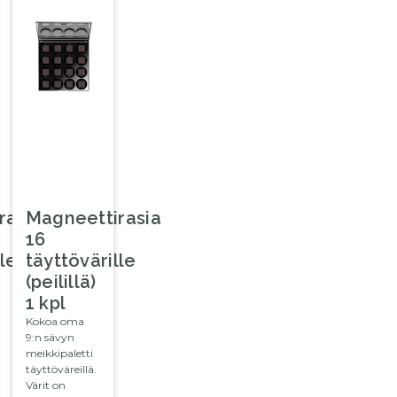
rasia
Magneettirasia
16
le
täyttövärille
(peilillä)
1 kpl
Kokoa oma
9:n sävyn
meikkipaletti
täyttöväreillä.
Värit on