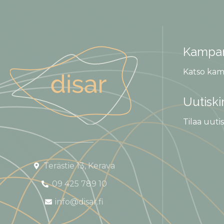
Kampan
Katso kam
Uutiski
Tilaa uutis
Terästie 13, Kerava
09 425 789 10
info@disar.fi