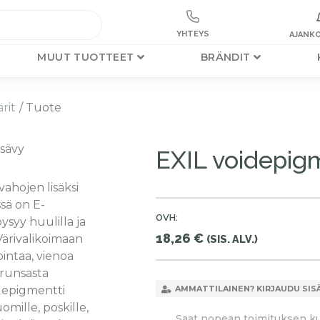
YHTEYS
AJANKO
MUUT TUOTTEET
BRÄNDIT
rit
/ Tuote
 sävy
EXIL voidepigm
-vahojen lisäksi
sä on E-
OVH:
pysyy huulilla ja
18,26
€
 Värivalikoimaan
(SIS. ALV.)
ntaa, vienoa
runsasta
depigmentti
AMMATTILAINEN? KIRJAUDU SIS
uomille, poskille,
Saat nopean toimituksen kun 