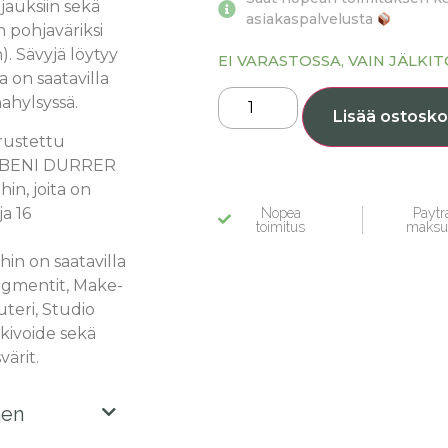
ajauksiin sekä
asiakaspalvelusta
 pohjaväriksi
n). Sävyjä löytyy
EI VARASTOSSA, VAIN JÄLKI
ka on saatavilla
ahylsyssä.
Lisää ostosko
rustettu
ii BENI DURRER
hin, joita on
ja 16
Nopea
Paytra
toimitus
maksu
hin on saatavilla
igmentit, Make-
teri, Studio
kivoide sekä
värit.
nen