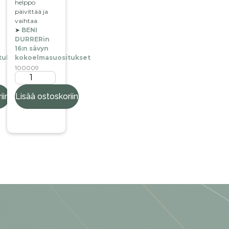
helppo
päivittää ja
vaihtaa.
➤
BENI
DURRERin
16:n sävyn
tukset
kokoelmasuositukset
100009
iin
Lisää ostoskoriin