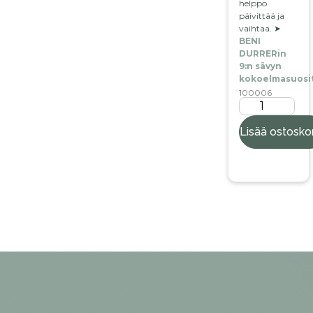
helppo
päivittää ja
vaihtaa. ➤
BENI
DURRERin
9:n sävyn
kokoelmasuosi
100006
Lisää ostoskor