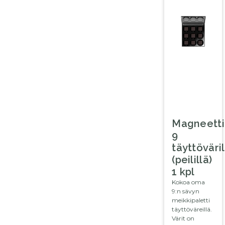
Magneetti
9
täyttöväril
(peilillä)
1 kpl
Kokoa oma
9:n sävyn
meikkipaletti
täyttöväreillä.
Värit on