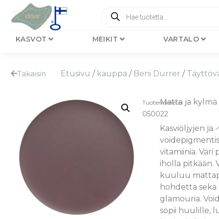
KASVOT
MEIKIT
VARTALO
Takaisin
Etusivu
/
kauppa
/
Beni Durrer
/
Täyttövä
Matta ja kylmä
Tuotenumero
050022
Kasviöljyjen ja 
voidepigmentis
vitamiinia. Väri 
iholla pitkään.
kuuluu mattapi
hohdetta sekä 
glamouria. Voi
sopii huulille, l