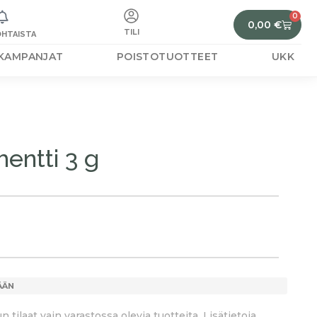
0
0,00
€
TILI
HTAISTA
KAMPANJAT
POISTOTUOTTEET
UKK
entti 3 g
ÄÄN
tilaat vain varastossa olevia tuotteita. Lisätietoja