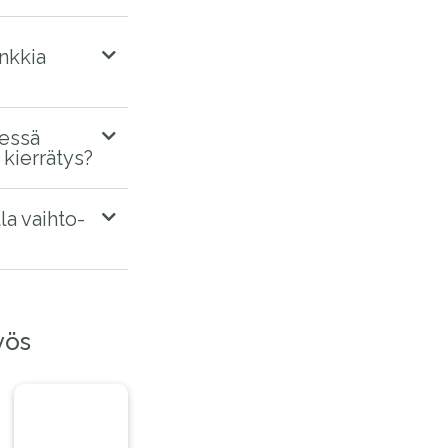
nkkia
sessä
kierrätys?
la vaihto-
yös