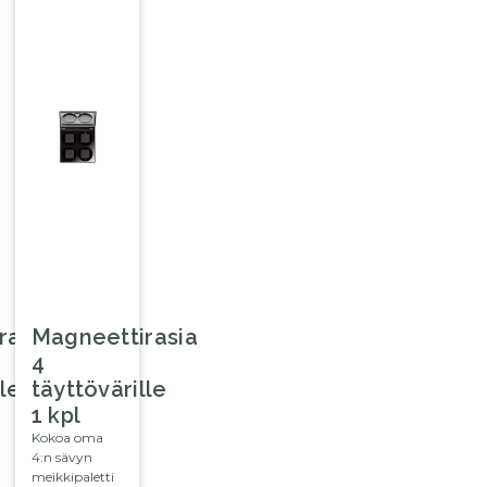
rasia
Magneettirasia
4
le
täyttövärille
1 kpl
Kokoa oma
4:n sävyn
meikkipaletti