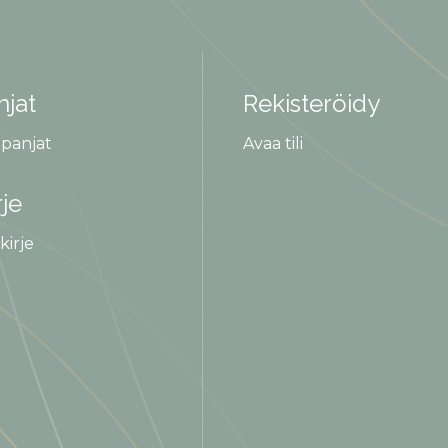
jat
Rekisteröidy
panjat
Avaa tili
rje
kirje