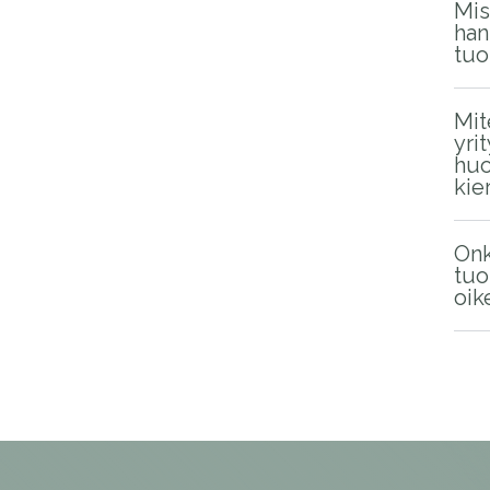
Mis
han
tuo
Mit
yri
huo
kie
On
tuo
oik