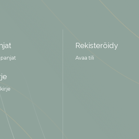
jat
Rekisteröidy
panjat
Avaa tili
rje
kirje