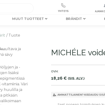
YHTEYS
AJANKO
MUUT TUOTTEET
BRÄNDIT
rit
/ Tuote
kuultava ja
mero
MICHÉLE voide
mä sävy
iöljyjen ja -
OVH:
jen lisäksi
18,26
€
depigmentissä
(SIS. ALV.)
-vitamiinia. Väri
y huulilla ja
la pitkään.
AMMATTILAINEN? KIRJAUDU SIS
valikoimaan
Saat nopean toimituksen kun 