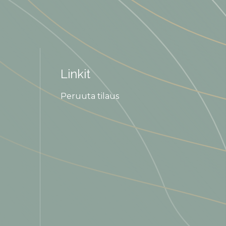
Linkit
Peruuta tilaus