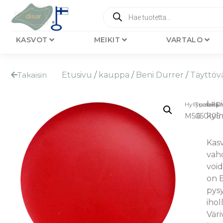
KASVOT
MEIKIT
VARTALO
Takaisin
Etusivu
/
kauppa
/
Beni Durrer
/
Täyttövä
Läpi
Hyllypaikka:
Tuotenu
kyl
M5.6
050105
Kasv
vaho
voi
on E
pysy
ihol
Väri