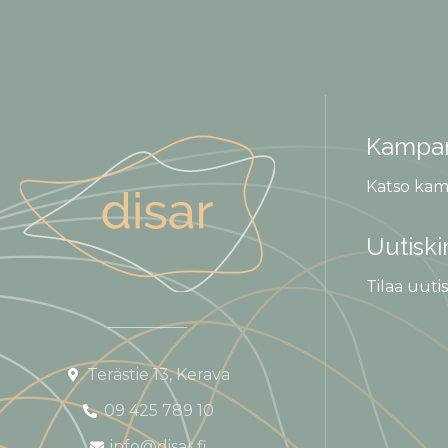
Kampan
Katso kam
Uutiski
Tilaa uutis
Terästie 13, Kerava
09 425 789 10
info@disar.fi