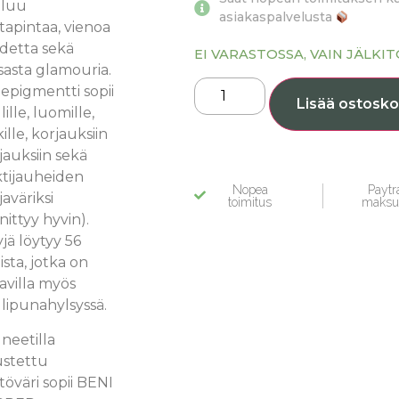
luu
asiakaspalvelusta
apintaa, vienoa
detta sekä
EI VARASTOSSA, VAIN JÄLKI
sasta glamouria.
epigmentti sopii
Lisää ostosko
ille, luomille,
ille, korjauksiin
ajauksiin sekä
ktijauheiden
Nopea
Paytra
aväriksi
toimitus
maksu
nnittyy hyvin).
jä löytyy 56
aista, jotka on
avilla myös
lipunahylsyssä.
neetilla
ustettu
töväri sopii BENI