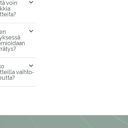
tä voin
kkia
tteita?
en
tyksessä
mioidaan
rrätys?
ko
tteilla vaihto-
eutta?