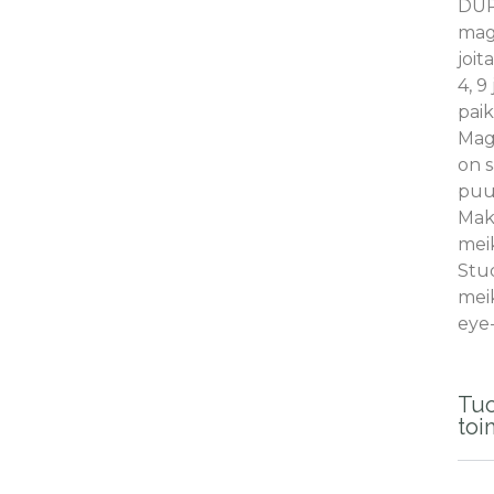
DU
magn
joit
4, 9 
paik
Magn
on s
puu
Mak
mei
Stu
mei
eye-
Tuo
toi