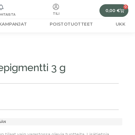
0
0,00
€
TILI
HTAISTA
KAMPANJAT
POISTOTUOTTEET
UKK
pigmentti 3 g
ÄÄN
tilaat vain varastossa olevia tuotteita. Lisätietoja