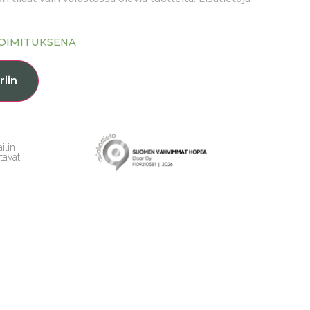
TOIMITUKSENA
riin
ilin
tavat