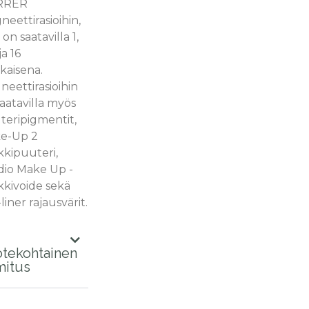
RRER
eettirasioihin,
a on saatavilla 1,
ja 16
kaisena.
eettirasioihin
aatavilla myös
teripigmentit,
e-Up 2
kkipuuteri,
dio Make Up -
kkivoide sekä
liner rajausvärit.
tekohtainen
mitus