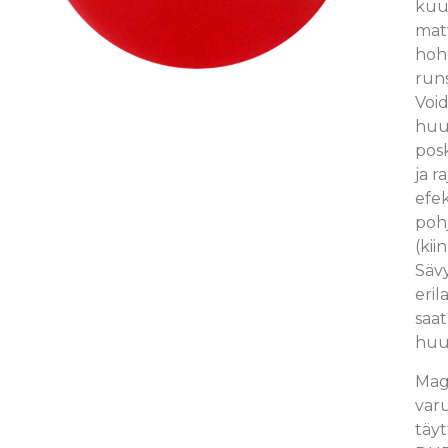
kuu
matt
hoh
run
Void
huul
posk
ja r
efe
pohj
(kii
Sävy
eril
saat
huu
Mag
var
täyt