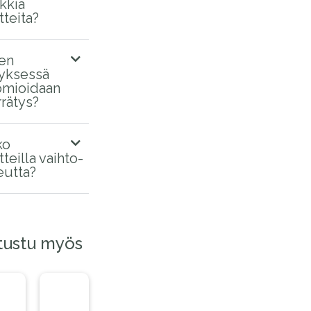
kkia
tteita?
en
tyksessä
mioidaan
rrätys?
ko
tteilla vaihto-
eutta?
tustu myös