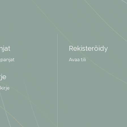
jat
Rekisteröidy
panjat
Avaa tili
rje
kirje