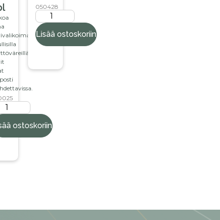
pl
050428
koa
a
Lisää ostoskoriin
ivalikoimasi
llisilla
ttöväreillä.
it
at
posti
hdettavissa.
0025
sää ostoskoriin