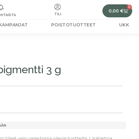
0
0,00
€
TILI
HTAISTA
KAMPANJAT
POISTOTUOTTEET
UKK
igmentti 3 g
ÄÄN
tilaat vain varastossa olevia tuotteita. Lisätietoja