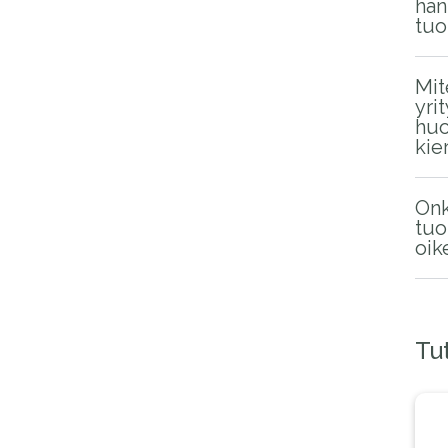
han
tuo
Mit
yri
huo
kie
On
tuo
oik
Tu