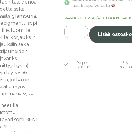
apintaa, vienoa
asiakaspalvelusta
detta sekä
sasta glamouria.
VARASTOSSA (VOIDAAN JÄLK
epigmentti sopii
ille, luomille,
Lisää ostosko
ille, korjauksiin
ajauksiin sekä
ktijauheiden
aväriksi
Nopea
Paytra
nnittyy hyvin).
toimitus
maksu
jä löytyy 56
aista, jotka on
avilla myös
lipunahylsyssä.
neetilla
ustettu
töväri sopii BENI
RRER