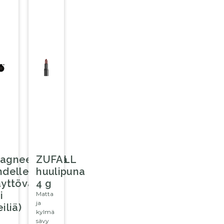
agneettirasia
ZUFALL
hdelle
huulipuna
äyttövärille
4 g
i
Matta
ja
iliä)
kylmä
sävy