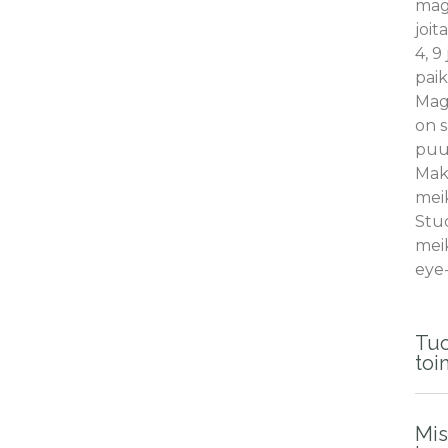
magn
joit
4, 9 
paik
Magn
on s
puu
Mak
mei
Stu
mei
eye-
Tuo
toi
Mis