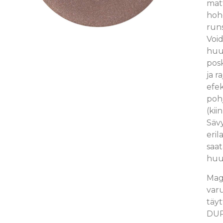
matt
hoh
run
Void
huul
posk
ja r
efe
pohj
(kii
Sävy
eril
saat
huu
Mag
var
täyt
DU