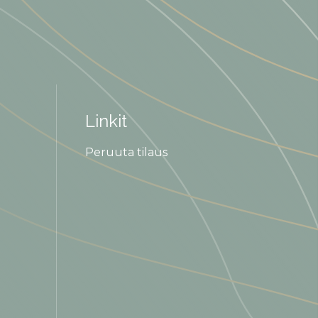
Linkit
Peruuta tilaus