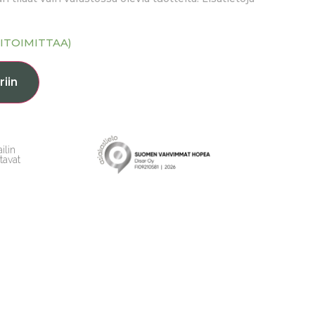
ITOIMITTAA)
riin
ilin
tavat