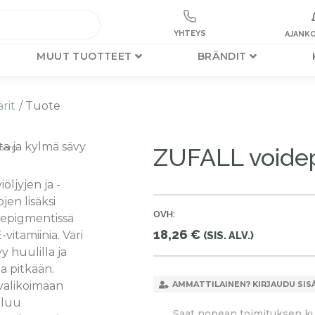
YHTEYS
AJANKO
MUUT TUOTTEET
BRÄNDIT
rit
/ Tuote
a ja kylmä sävy
mero
ZUFALL voidep
iöljyjen ja -
jen lisäksi
OVH:
depigmentissä
18,26
€
-vitamiinia. Väri
(SIS. ALV.)
y huulilla ja
la pitkään.
valikoimaan
AMMATTILAINEN? KIRJAUDU SIS
luu
Saat nopean toimituksen kun 