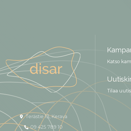
Kampan
Katso kam
Uutiski
Tilaa uutis
Terästie 13, Kerava
09 425 789 10