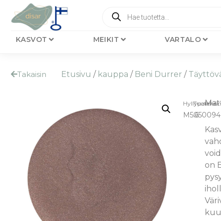
KASVOT
MEIKIT
VARTALO
Takaisin
Etusivu
/
kauppa
/
Beni Durrer
/
Täyttövä
Matt
Hyllypaikka:
Tuotenu
M5.6
050094
Kasv
vaho
voi
on E
pysy
ihol
Väri
kuu