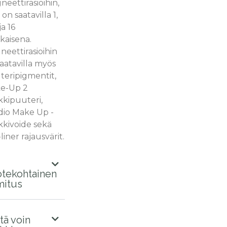
eettirasioihin,
a on saatavilla 1,
ja 16
kaisena.
eettirasioihin
aatavilla myös
teripigmentit,
e-Up 2
kkipuuteri,
dio Make Up -
kkivoide sekä
liner rajausvärit.
tekohtainen
mitus
tä voin