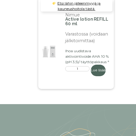
Etsi lähin jälleenmyyjä ja
kauneushoitola tästä.
Nimue
Active lotion REFILL
60 ml
Varastossa (voidaan
jälkitoimittaa)
Ihoa uudistava
aktivointivoide AHA 10 %
(pH 3,5)/ täyttöpakkaus °
Lue lisää