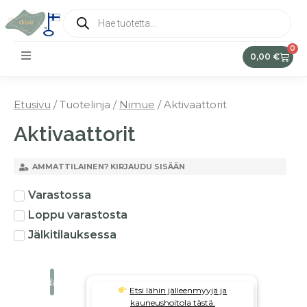
0
0,00
€
Etusivu
/ Tuotelinja /
Nimue
/ Aktivaattorit
Aktivaattorit
AMMATTILAINEN? KIRJAUDU SISÄÄN
Varastossa
Loppu varastosta
Jälkitilauksessa
Suodata
Etsi lähin jälleenmyyjä ja
kauneushoitola tästä.