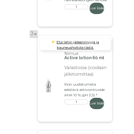
Lue lisää
Etsi lähin jälleenmyyjä ja
kauneushoitola tästä.
Nimue
Active lotion 60 ml
Varastossa (voidaan
jälkitoimittaa)
Ihon uudistumista
edistävä aktivointivoide
AHA 10 % (pH 3,5) °
Lue lisää