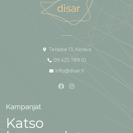
Terästie 13, Kerava
09 425 789 10
info@disar.fi
Kampanjat
Katso