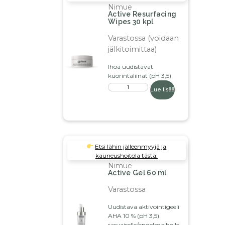
Nimue
Active Resurfacing
Wipes 30 kpl
Varastossa (voidaan
jälkitoimittaa)
Ihoa uudistavat
kuorintaliinat (pH 3,5)
Lue lisää
Etsi lähin jälleenmyyjä ja
kauneushoitola tästä.
Nimue
Active Gel 60 ml
Varastossa
Uudistava aktivointigeeli
AHA 10 % (pH 3,5)
rasvaiselle/ongelmaiholle