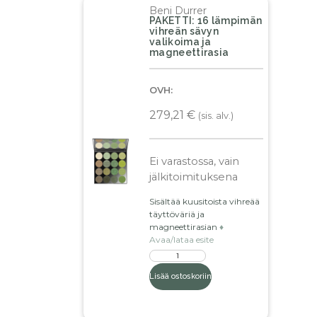
Beni Durrer
PAKETTI: 16 lämpimän
vihreän sävyn
valikoima ja
magneettirasia
OVH:
279,21
€
(sis. alv.)
Ei varastossa, vain
jälkitoimituksena
Sisältää kuusitoista vihreää
täyttöväriä ja
magneettirasian
♦️
Avaa/lataa esite
Lisää ostoskoriin