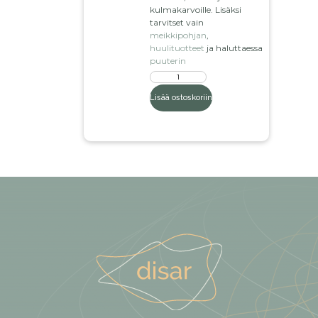
kulmakarvoille. Lisäksi
tarvitset vain
meikkipohjan
,
huulituotteet
ja haluttaessa
puuterin
Lisää ostoskoriin