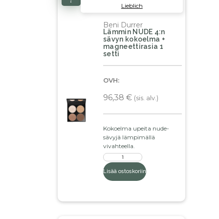
Lieblich
Beni Durrer
Lämmin NUDE 4:n
sävyn kokoelma +
magneettirasia 1
setti
OVH:
96,38
€
(sis. alv.)
Kokoelma upeita nude-
sävyjä lämpimällä
vivahteella.
Lisää ostoskoriin