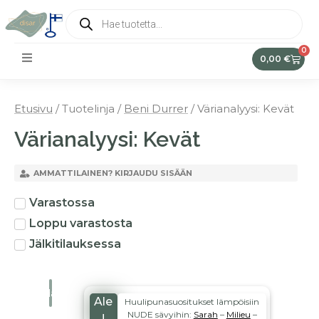
0
0,00
€
Etusivu
/ Tuotelinja /
Beni Durrer
/ Värianalyysi: Kevät
Värianalyysi: Kevät
AMMATTILAINEN? KIRJAUDU SISÄÄN
Varastossa
Loppu varastosta
Jälkitilauksessa
Suodata
Ale
Huulipunasuositukset lämpöisiin
NUDE sävyihin:
Sarah
–
Milieu
–
!