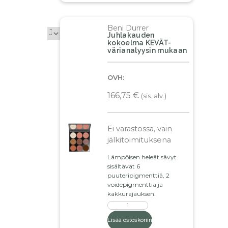
Beni Durrer
Juhlakauden
kokoelma KEVÄT-
värianalyysin mukaan
OVH:
166,75
€
(sis. alv.)
Ei varastossa, vain
jälkitoimituksena
Lämpöisen heleät sävyt
sisältävät 6
puuteripigmenttiä, 2
voidepigmenttiä ja
kakkurajauksen.
Lisää ostoskoriin