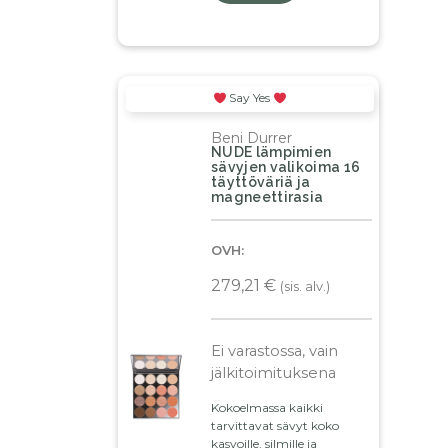
Say Yes
Beni Durrer
NUDE lämpimien
sävyjen valikoima 16
täyttöväriä ja
magneettirasia
OVH:
279,21
€
(sis. alv.)
Ei varastossa, vain
jälkitoimituksena
Kokoelmassa kaikki
tarvittavat sävyt koko
kasvoille, silmille ja