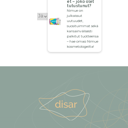
et – joko olet
tutustunut?
Nimue on
julkaissut
uutuudet,
suosituimmat sekä
kansainvälisesti
palkitut tuotteensa
– hae omasi Nimue
kosmetologeilta!