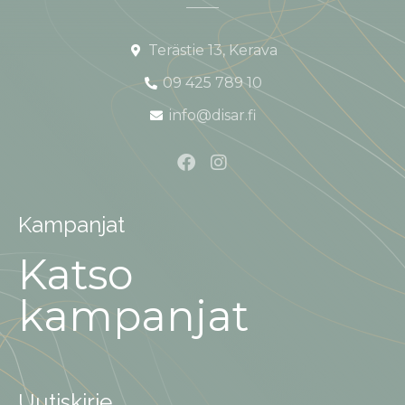
Terästie 13, Kerava
09 425 789 10
info@disar.fi
Kampanjat
Katso
kampanjat
Uutiskirje