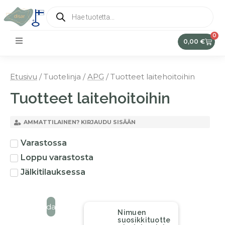
0
0,00
€
Etusivu
/ Tuotelinja /
APG
/ Tuotteet laitehoitoihin
Tuotteet laitehoitoihin
AMMATTILAINEN? KIRJAUDU SISÄÄN
Varastossa
Loppu varastosta
Jälkitilauksessa
Suodata
Nimuen
suosikkituotte