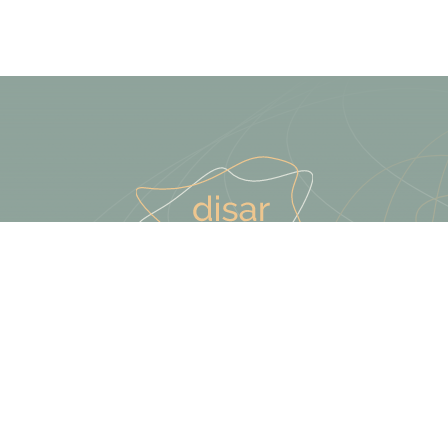
Terästie 13, Kerava
09 425 789 10
info@disar.fi