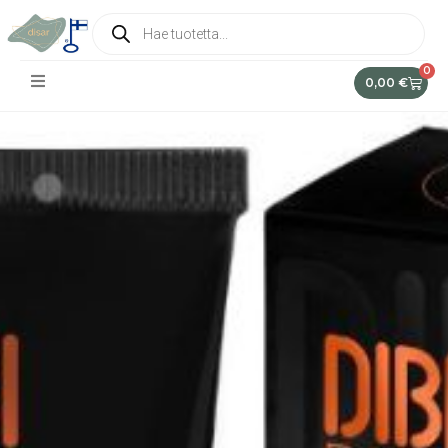
0
0,00
€