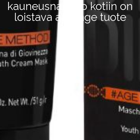
kauneusnaamio kotiin on
loistava anti-age tuote