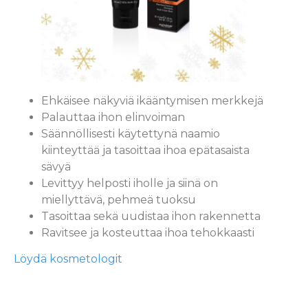
Ehkäisee näkyviä ikääntymisen merkkejä
Palauttaa ihon elinvoiman
Säännöllisesti käytettynä naamio
kiinteyttää ja tasoittaa ihoa epätasaista
sävyä
Levittyy helposti iholle ja siinä on
miellyttävä, pehmeä tuoksu
Tasoittaa sekä uudistaa ihon rakennetta
Ravitsee ja kosteuttaa ihoa tehokkaasti
Löydä kosmetologit