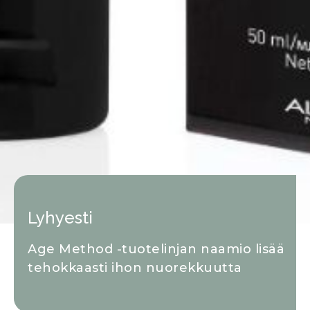
Lyhyesti
Age Method -tuotelinjan naamio lisää
tehokkaasti ihon nuorekkuutta