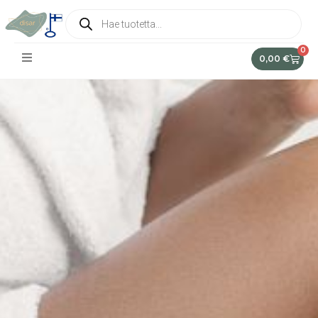
0
0,00
€