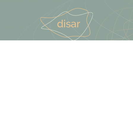
Terästie 13, Kerava
09 425 789 10
info@disar.fi
Kampanjat