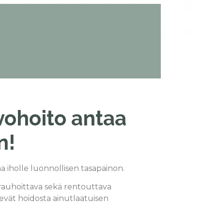
vohoito antaa
n!
 iholle luonnollisen tasapainon.
rauhoittava sekä rentouttava
evät hoidosta ainutlaatuisen