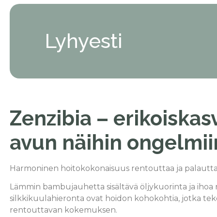
Lyhyesti
Zenzibia – erikoiskas
avun näihin ongelmii
Harmoninen hoitokokonaisuus rentouttaa ja palauttaa
Lämmin bambujauhetta sisältävä öljykuorinta ja ihoa 
silkkikuulahieronta ovat hoidon kohokohtia, jotka tek
rentouttavan kokemuksen.