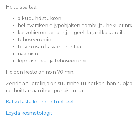
Hoito sisältää:
alkupuhdistuksen
hellävaraisen öljypohjaisen bambujauhekuorinn
kasvohieronnan konjac-geelillä ja silkkikuulilla
tehoseerumin
toisen osan kasvohierontaa
naamion
loppuvoiteet ja tehoseerumin
Hoidon kesto on noin 70 min.
Zensibia tuotelinja on suunniteltu herkän ihon suoja
rauhoittamaan ihon punaisuutta.
Katso tästä kotihoitotuotteet.
Löydä kosmetologit