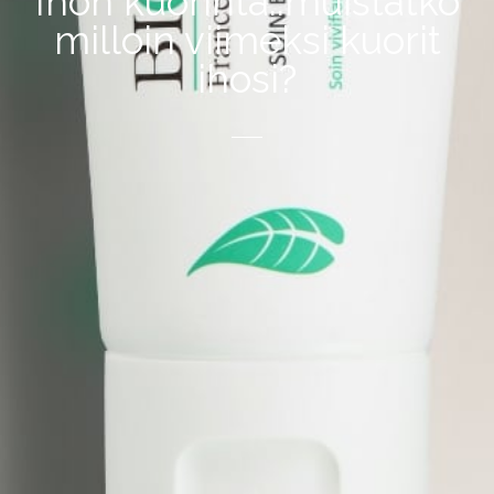
Ihon kuorinta..muistatko
milloin viimeksi kuorit
ihosi?