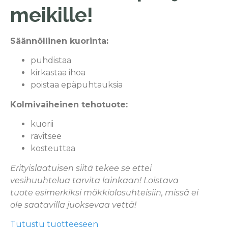
meikille!
Säännöllinen kuorinta:
puhdistaa
kirkastaa ihoa
poistaa epäpuhtauksia
Kolmivaiheinen tehotuote:
kuorii
ravitsee
kosteuttaa
Erityislaatuisen siitä tekee se ettei
vesihuuhtelua tarvita lainkaan! Loistava
tuote esimerkiksi mökkiolosuhteisiin, missä ei
ole saatavilla juoksevaa vettä!
Tutustu tuotteeseen