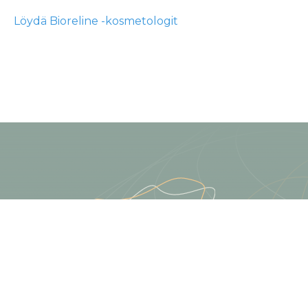
Löydä Bioreline -kosmetologit