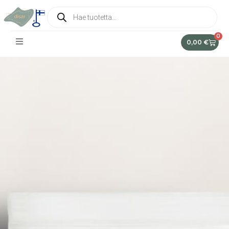
0
0,00
€