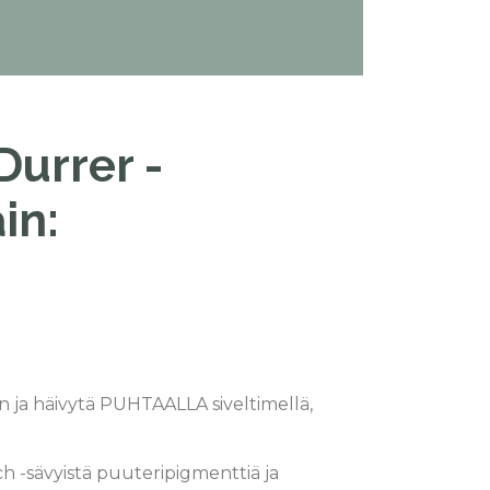
Durrer -
in:
 ja häivytä PUHTAALLA siveltimellä,
ch -sävyistä puuteripigmenttiä ja