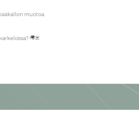
 pääkallon muotoa.
ukarkeloissa?