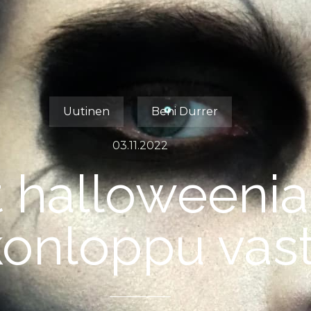
Uutinen
Beni Durrer
03.11.2022
t halloweenia
ikonloppu vas