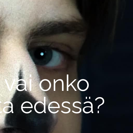
 vai onko
ta edessä?