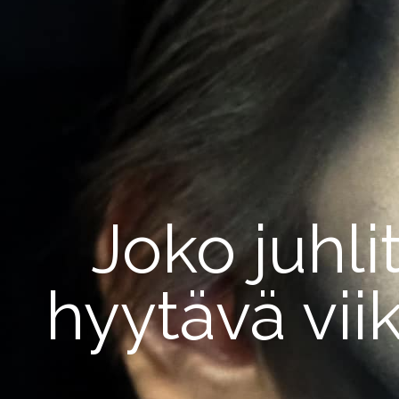
Joko juhli
hyytävä vi