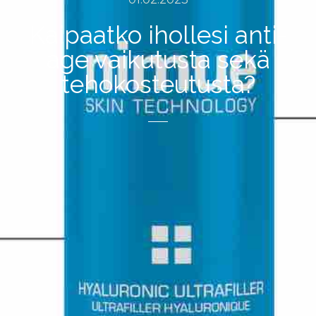
Kaipaatko ihollesi anti-
age vaikutusta sekä
tehokosteutusta?