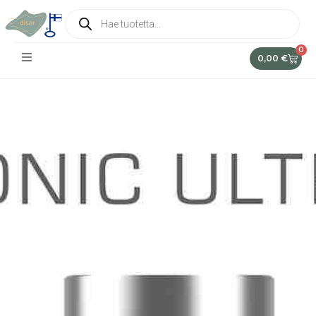
0
0,00
€