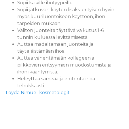
Sopii kaikille ihotyypeille.
Sopii jatkuvan käytön lisäksi erityisen hyvin
myös kuuriluontoiseen käyttöön, ihon
tarpeiden mukaan.
Välitön juonteita täyttävä vaikutus 1-6
tunnin kuluessa levittämisestä.
Auttaa madaltamaan juonteita ja
täyteläistämään ihoa.
Auttaa vähentämään kollageenia
pilkkovien entsyymien muodostumista ja
ihon ikääntymistä.
Heleyttää sameaa ja elotonta ihoa
tehokkaasti.
Löydä Nimue -kosmetologit