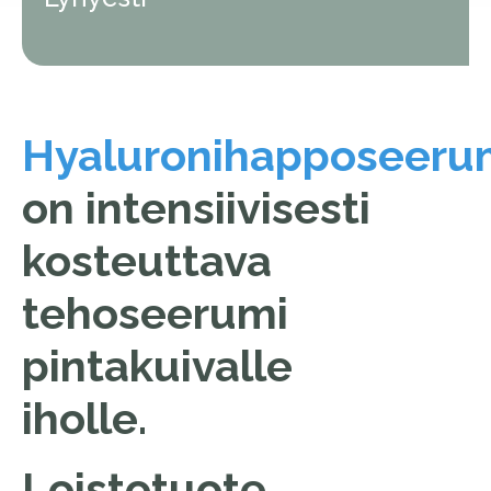
Hyaluronihapposeeru
on intensiivisesti
kosteuttava
tehoseerumi
pintakuivalle
iholle.
Loistotuote