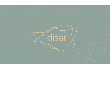
Terästie 13, Kerava
09 425 789 10
info@disar.fi