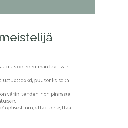
meistelijä
ostumus on enemmän kuin vain
alustuotteeksi, puuteriksi sekä
ihon väriin tehden ihon pinnasta
ntuisen.
’ optisesti niin, että iho näyttää