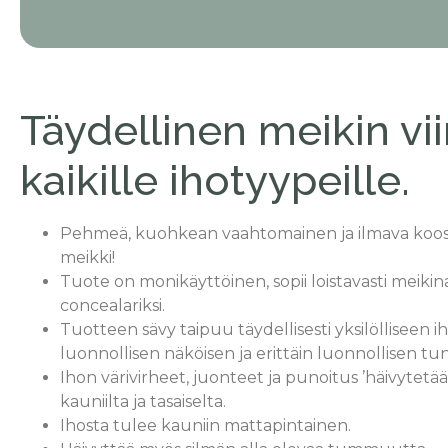
Täydellinen meikin vii
kaikille ihotyypeille.
Pehmeä, kuohkean vaahtomainen ja ilmava ko
meikki!
Tuote on monikäyttöinen, sopii loistavasti meikin
concealariksi.
Tuotteen sävy taipuu täydellisesti yksilölliseen 
luonnollisen näköisen ja erittäin luonnollisen tu
Ihon värivirheet, juonteet ja punoitus ’häivytetään
kauniilta ja tasaiselta.
Ihosta tulee kauniin mattapintainen.