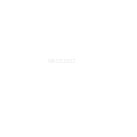
Uutinen
08.03.2022
vy kasvoille
erin uutuustu