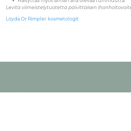
Häivyttää myös silmän alla olevaa tummuutta.
Levitä viimeistelytuotetta päivittäisen ihonhoitovoit
Löydä Dr.Rimpler kosmetologit
Kampan
Katso kam