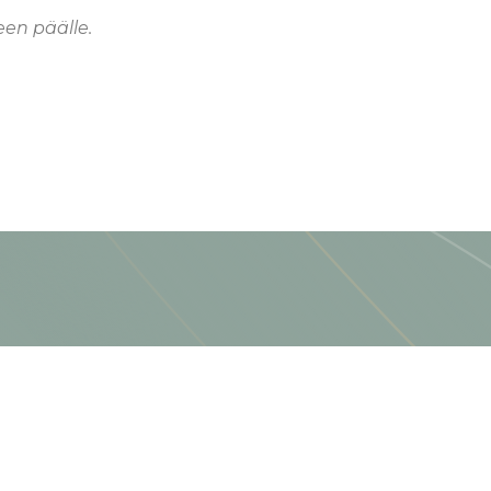
een päälle.
jat
Rekisteröidy
panjat
Avaa tili