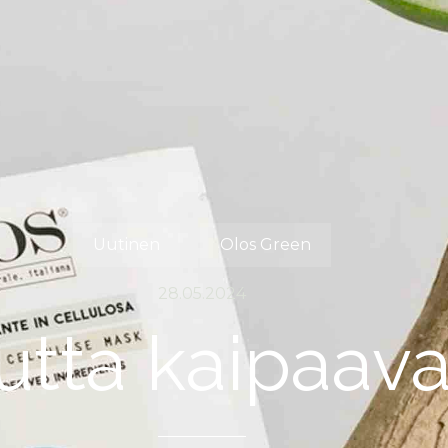
Uutinen
Olos Green
28.05.2024
utta kaipaava