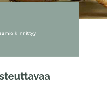
aamio kiinnittyy
osteuttavaa