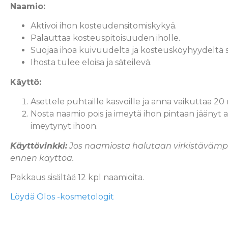
Naamio:
Aktivoi ihon kosteudensitomiskykyä.
Palauttaa kosteuspitoisuuden iholle.
Suojaa ihoa kuivuudelta ja kosteusköyhyydeltä
Ihosta tulee eloisa ja säteilevä.
Käyttö:
Asettele puhtaille kasvoille ja anna vaikuttaa 20
Nosta naamio pois ja imeytä ihon pintaan jäänyt 
imeytynyt ihoon.
Käyttövinkki:
Jos naamiosta halutaan virkistävämpi,
ennen käyttöä.
Pakkaus sisältää 12 kpl naamioita.
Löydä Olos -kosmetologit