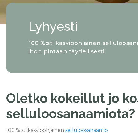
Lyhyesti
100 %:sti kasvipohjainen selluloosan
ihon pintaan täydellisesti.
Oletko kokeillut jo k
selluloosanaamiota?
100 %.sti kasvipohjainen
selluloosanaamio
.