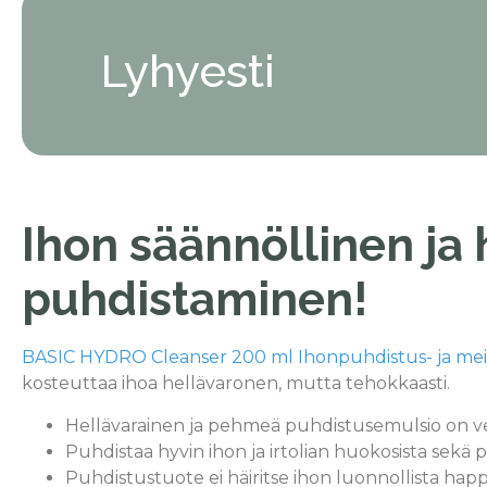
Lyhyesti
Ihon säännöllinen ja 
puhdistaminen!
BASIC HYDRO Cleanser 200 ml Ihonpuhdistus- ja mei
kosteuttaa ihoa hellävaronen, mutta tehokkaasti.
Hellävarainen ja pehmeä puhdistusemulsio on ve
Puhdistaa hyvin ihon ja irtolian huokosista sekä 
Puhdistustuote ei häiritse ihon luonnollista happ