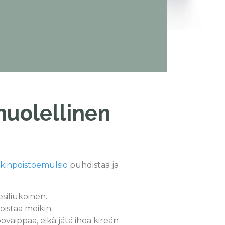
huolellinen
kinpoistoemulsio
puhdistaa ja
siliukoinen.
poistaa meikin.
ovaippaa, eikä jätä ihoa kireän