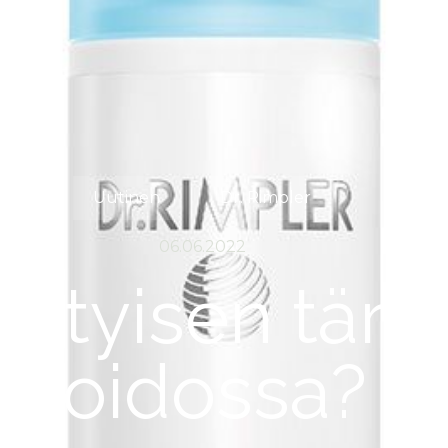
Uutinen
Dr. Rimpler
06.06.2022
rityisen tärk
hoidossa?