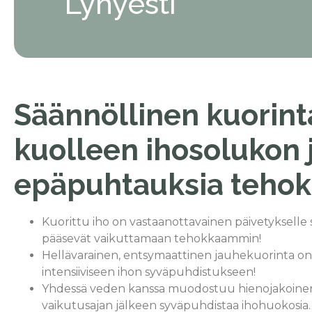
Lyhyesti
Säännöllinen kuorinta
kuolleen ihosolukon 
epäpuhtauksia tehok
Kuorittu iho on vastaanottavainen päivetykselle 
pääsevät vaikuttamaan tehokkaammin!
Hellävarainen, entsymaattinen jauhekuorinta on 
intensiiviseen ihon syväpuhdistukseen!
Yhdessä veden kanssa muodostuu hienojakoinen
vaikutusajan jälkeen syväpuhdistaa ihohuokosia.