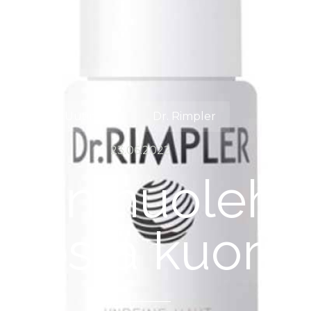
Uutinen
Dr. Rimpler
23.06.2022
than huolehti
isestä kuori