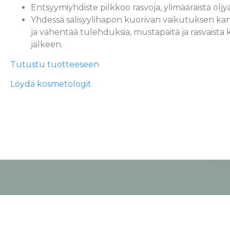
Entsyymiyhdiste pilkkoo rasvoja, ylimääräistä öljyä
Yhdessä salisyylihapon kuorivan vaikutuksen kan
ja vähentää tulehduksia, mustapäitä ja rasvaista k
jälkeen.
Tutustu tuotteeseen
Löydä kosmetologit