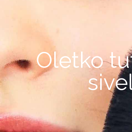
Oletko tu
sive