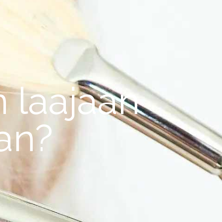
n laajaan
aan?