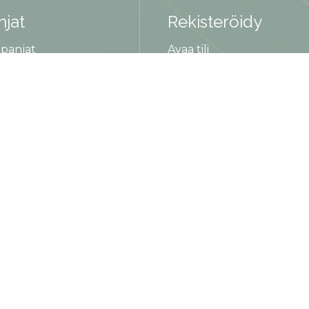
jat
Rekisteröidy
panjat
Avaa tili
rje
kirje