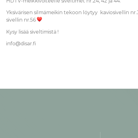
HDTV-meikkivoiteelle siveltimet nr.24, 42 ja 44.
Yksivärisen silmämeikin tekoon löytyy kaviosivellin n
sivellin nr.56
Kysy lisää siveltimistä !
info@disar.fi