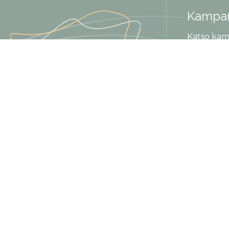
Kampan
Katso kam
Uutiski
Tilaa uutis
Terästie 13, Kerava
09 425 789 10
info@disar.fi