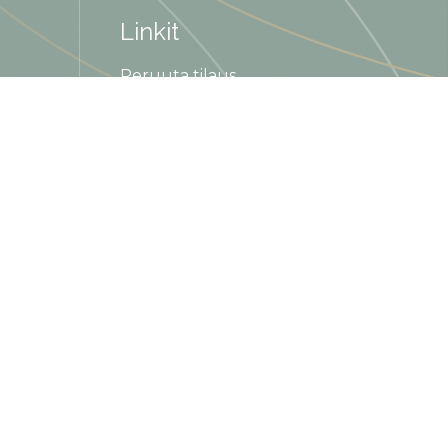
Linkit
Peruuta tilaus