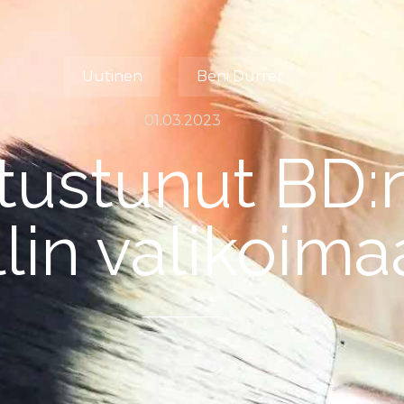
Uutinen
Beni Durrer
01.03.2023
tustunut BD:
llin valikoim