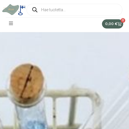
0
0,00
€