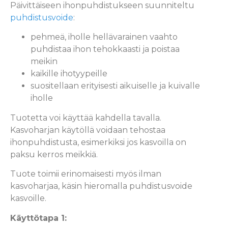
Päivittäiseen ihonpuhdistukseen suunniteltu
puhdistusvoide
:
pehmeä, iholle hellävarainen vaahto
puhdistaa ihon tehokkaasti ja poistaa
meikin
kaikille ihotyypeille
suositellaan erityisesti aikuiselle ja kuivalle
iholle
Tuotetta voi käyttää kahdella tavalla.
Kasvoharjan käytöllä voidaan tehostaa
ihonpuhdistusta, esimerkiksi jos kasvoilla on
paksu kerros meikkiä.
Tuote toimii erinomaisesti myös ilman
kasvoharjaa, käsin hieromalla puhdistusvoide
kasvoille.
Käyttötapa 1: