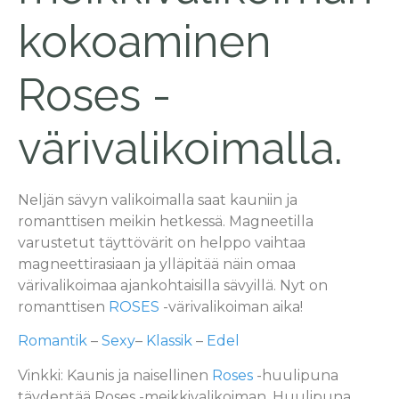
kokoaminen
Roses -
värivalikoimalla.
Neljän sävyn valikoimalla saat kauniin ja
romanttisen meikin hetkessä. Magneetilla
varustetut täyttövärit on helppo vaihtaa
magneettirasiaan ja ylläpitää näin omaa
värivalikoimaa ajankohtaisilla sävyillä. Nyt on
romanttisen
ROSES
-värivalikoiman aika!
Romantik
–
Sexy
–
Klassik
–
Edel
Vinkki: Kaunis ja naisellinen
Roses
-huulipuna
täydentää Roses -meikkivalikoiman. Huulipuna