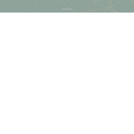
Terästie 13, Kerava
09 425 789 10
info@disar.fi
Kampanjat
Katso
kampanjat