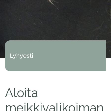
Lyhyesti
Aloita
meikkivalikoiman