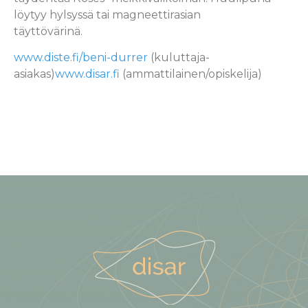
löytyy hylsyssä tai magneettirasian
täyttövärinä.
www.diste.fi/beni-durrer
(kuluttaja-
asiakas)
www.disar.fi
(ammattilainen/opiskelija)