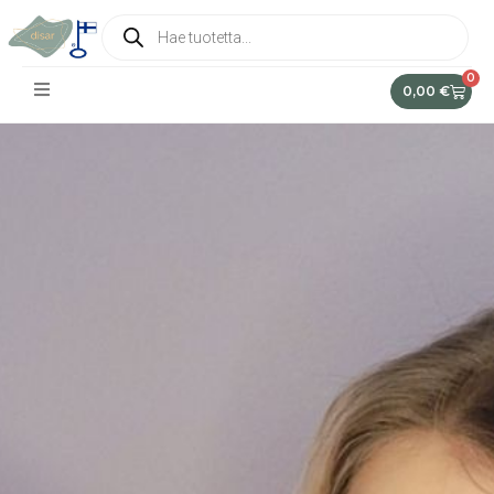
0
0,00
€