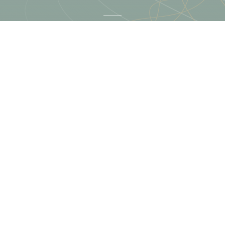
Terästie 13, Kerava
09 425 789 10
info@disar.fi
Kampanjat
Katso
kampanjat