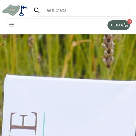
0
0,00
€