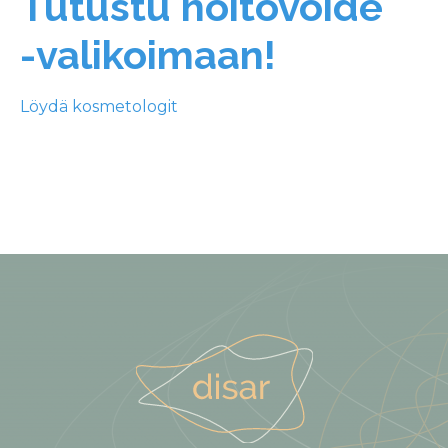
Tutustu hoitovoide
-valikoimaan!
Löydä kosmetologit