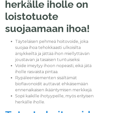
herkälle iholle on
loistotuote
suojaamaan ihoa!
Täyteläisen pehmeä hoitovoide, joka
suojaa ihoa tehokkaasti ulkoisilta
ärsykkeiltä ja jättää ihon miellyttävän
joustavan ja tasaisen tuntuiseksi.
Voide imeytyy ihoon nopeasti, eikä jätä
iholle rasvaista pintaa.
Rypäleensiementen sisältämät
bioflavonoidit auttavat ehkäisemään
ennenaikaisen ikääntymisen merkkejä.
Sopii kaikille ihotyypeille, myös erityisen
herkälle iholle.