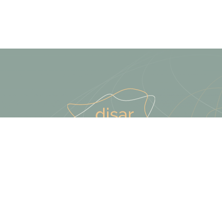
Terästie 13, Kerava
09 425 789 10
info@disar.fi