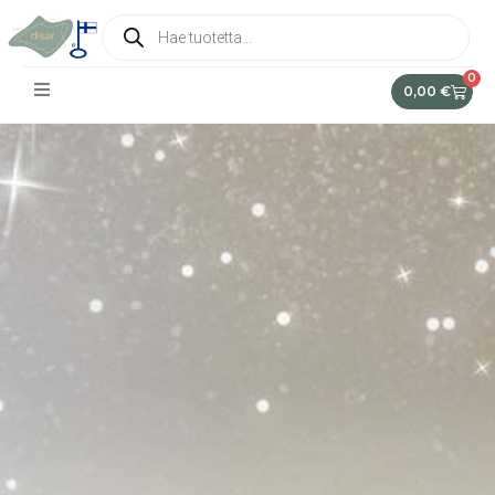
0
0,00
€