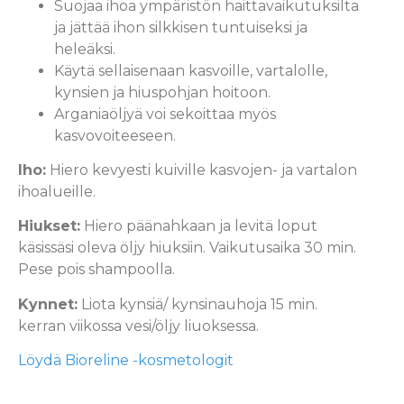
Suojaa ihoa ympäristön haittavaikutuksilta
ja jättää ihon silkkisen tuntuiseksi ja
heleäksi.
Käytä sellaisenaan kasvoille, vartalolle,
kynsien ja hiuspohjan hoitoon.
Arganiaöljyä voi sekoittaa myös
kasvovoiteeseen.
Iho:
Hiero kevyesti kuiville kasvojen- ja vartalon
ihoalueille.
Hiukset:
Hiero päänahkaan ja levitä loput
käsissäsi oleva öljy hiuksiin. Vaikutusaika 30 min.
Pese pois shampoolla.
Kynnet:
Liota kynsiä/ kynsinauhoja 15 min.
kerran viikossa vesi/öljy liuoksessa.
Löydä Bioreline -kosmetologit