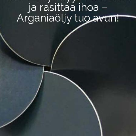
ja rasittaa ihoa –
Arganiaöljy tuo avun!