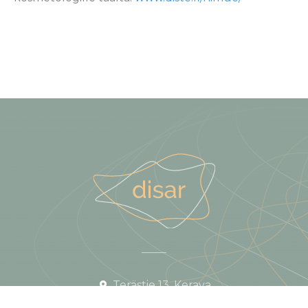
Terästie 13, Kerava