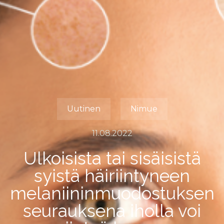
Uutinen
Nimue
11.08.2022
Ulkoisista tai sisäisistä
syistä häiriintyneen
melaniininmuodostuksen
seurauksena iholla voi