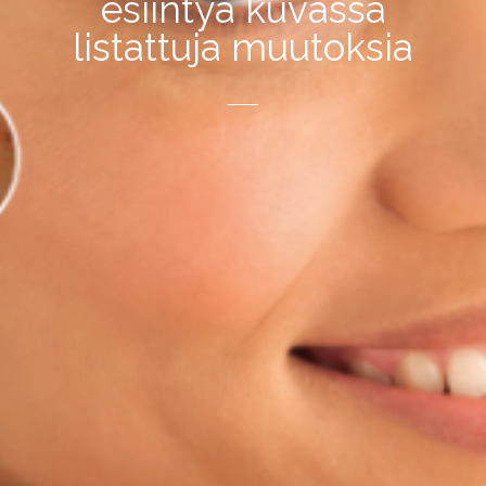
esiintyä kuvassa
listattuja muutoksia