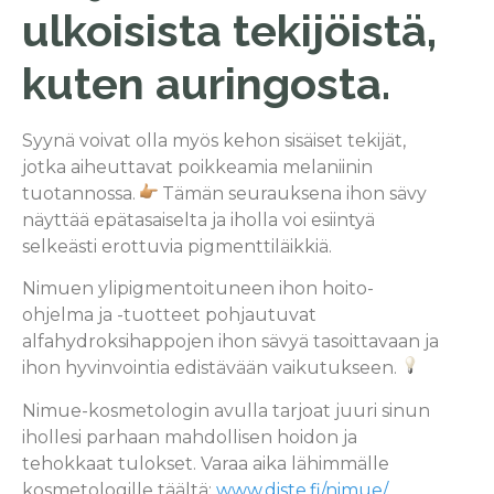
ulkoisista tekijöistä,
kuten auringosta.
Syynä voivat olla myös kehon sisäiset tekijät,
jotka aiheuttavat poikkeamia melaniinin
tuotannossa.
Tämän seurauksena ihon sävy
näyttää epätasaiselta ja iholla voi esiintyä
selkeästi erottuvia pigmenttiläikkiä.
Nimuen ylipigmentoituneen ihon hoito-
ohjelma ja -tuotteet pohjautuvat
alfahydroksihappojen ihon sävyä tasoittavaan ja
ihon hyvinvointia edistävään vaikutukseen.
Nimue-kosmetologin avulla tarjoat juuri sinun
ihollesi parhaan mahdollisen hoidon ja
tehokkaat tulokset. Varaa aika lähimmälle
kosmetologille täältä:
www.diste.fi/nimue/