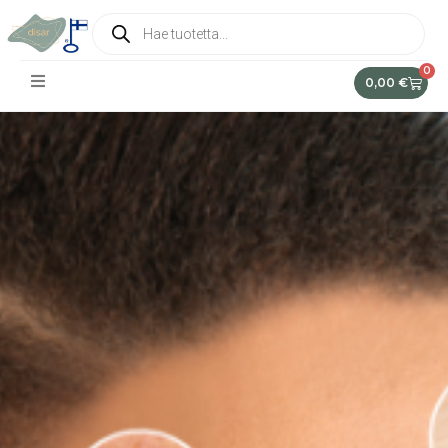
0
0,00
€