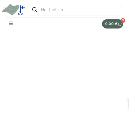
0
0,00
€