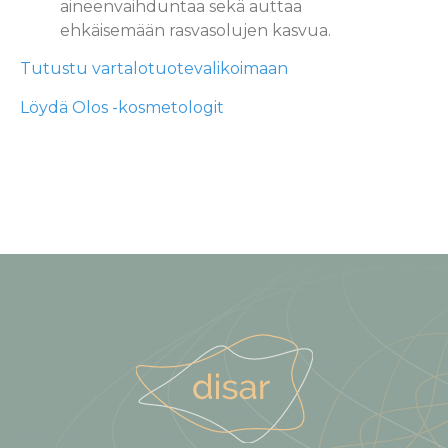
aineenvaihduntaa sekä auttaa
ehkäisemään rasvasolujen kasvua.
Tutustu vartalotuotevalikoimaan
Löydä Olos -kosmetologit