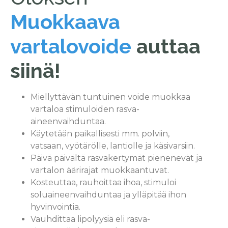
Muokkaava
vartalovoide
auttaa
siinä!
Miellyttävän tuntuinen voide muokkaa
vartaloa stimuloiden rasva-
aineenvaihduntaa.
Käytetään paikallisesti mm. polviin,
vatsaan, vyötärölle, lantiolle ja käsivarsiin.
Päivä päivältä rasvakertymät pienenevät ja
vartalon äärirajat muokkaantuvat.
Kosteuttaa, rauhoittaa ihoa, stimuloi
soluaineenvaihduntaa ja ylläpitää ihon
hyvinvointia.
Vauhdittaa lipolyysiä eli rasva-