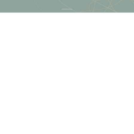
Terästie 13, Kerava
09 425 789 10
info@disar.fi
Kampanjat
Katso
kampanjat