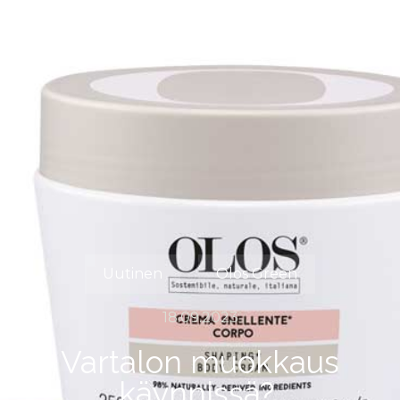
Uutinen
Olos Green
18.09.2023
Vartalon muokkaus
käynnissä?