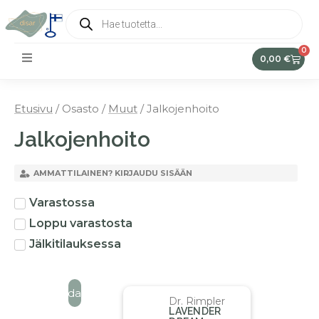
0
0,00
€
Etusivu
/ Osasto /
Muut
/ Jalkojenhoito
Jalkojenhoito
AMMATTILAINEN? KIRJAUDU SISÄÄN
Varastossa
Loppu varastosta
Jälkitilauksessa
Suodata
Dr. Rimpler
LAVENDER