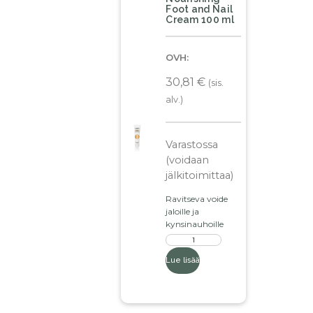
Foot and Nail
Cream 100 ml
OVH:
30,81
€
(sis.
alv.)
Varastossa
(voidaan
jälkitoimittaa)
Ravitseva voide
jaloille ja
kynsinauhoille
Lue lisää