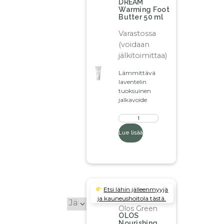
DREAM
Warming Foot
Butter 50 ml
Varastossa
(voidaan
jälkitoimittaa)
Lämmittävä
laventelin
tuoksuinen
jalkavoide
Lue lisää
Etsi lähin jälleenmyyjä
ja kauneushoitola tästä.
Olos Green
OLOS
Nourishing