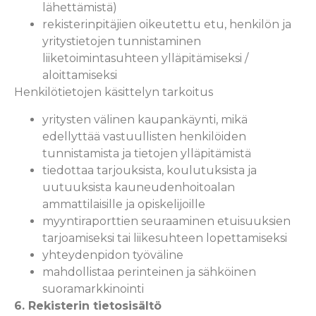
lähettämistä)
rekisterinpitäjien oikeutettu etu, henkilön ja
yritystietojen tunnistaminen
liiketoimintasuhteen ylläpitämiseksi /
aloittamiseksi
Henkilötietojen käsittelyn tarkoitus
yritysten välinen kaupankäynti, mikä
edellyttää vastuullisten henkilöiden
tunnistamista ja tietojen ylläpitämistä
tiedottaa tarjouksista, koulutuksista ja
uutuuksista kauneudenhoitoalan
ammattilaisille ja opiskelijoille
myyntiraporttien seuraaminen etuisuuksien
tarjoamiseksi tai liikesuhteen lopettamiseksi
yhteydenpidon työväline
mahdollistaa perinteinen ja sähköinen
suoramarkkinointi
6. Rekisterin tietosisältö