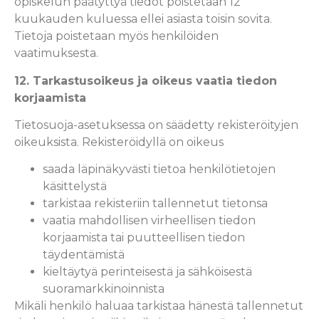
opiskelun päätyttyä tiedot poistetaan 12
kuukauden kuluessa ellei asiasta toisin sovita.
Tietoja poistetaan myös henkilöiden
vaatimuksesta.
12. Tarkastusoikeus ja oikeus vaatia tiedon
korjaamista
Tietosuoja-asetuksessa on säädetty rekisteröityjen
oikeuksista. Rekisteröidyllä on oikeus
saada läpinäkyvästi tietoa henkilötietojen
käsittelystä
tarkistaa rekisteriin tallennetut tietonsa
vaatia mahdollisen virheellisen tiedon
korjaamista tai puutteellisen tiedon
täydentämistä
kieltäytyä perinteisestä ja sähköisestä
suoramarkkinoinnista
Mikäli henkilö haluaa tarkistaa hänestä tallennetut