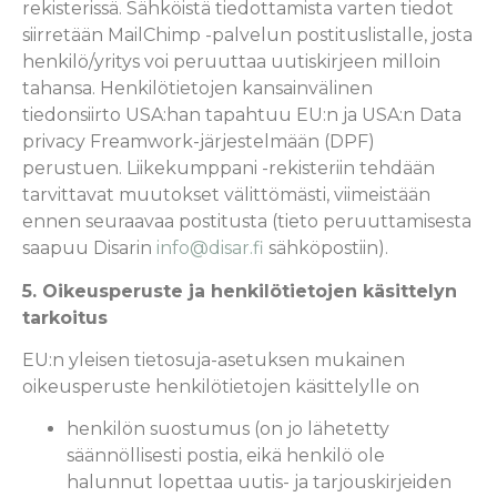
rekisterissä. Sähköistä tiedottamista varten tiedot
siirretään MailChimp -palvelun postituslistalle, josta
henkilö/yritys voi peruuttaa uutiskirjeen milloin
tahansa. Henkilötietojen kansainvälinen
tiedonsiirto USA:han tapahtuu EU:n ja USA:n Data
privacy Freamwork-järjestelmään (DPF)
perustuen.
Liikekumppani -rekisteriin tehdään
tarvittavat muutokset välittömästi, viimeistään
ennen seuraavaa postitusta (tieto peruuttamisesta
saapuu Disarin
info@disar.fi
sähköpostiin).
5. Oikeusperuste ja henkilötietojen käsittelyn
tarkoitus
EU:n yleisen tietosuja-asetuksen mukainen
oikeusperuste henkilötietojen käsittelylle on
henkilön suostumus (on jo lähetetty
säännöllisesti postia, eikä henkilö ole
halunnut lopettaa uutis- ja tarjouskirjeiden