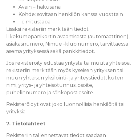
Avain – hakusana
Kohde: sovitaan henkilön kanssa vuosittain
Toimitustapa
Lisäksi rekisteriin merkitään tiedot
liikekumppanikortin avaamisesta (automaattinen),
asiakasnumero, Nimue -klubinumero, tarvittaessa
asema yrityksessä sekä pankkitiedot.
Jos rekisteröity edustaa yritystä tai muuta yhteisöä,
rekisteriin merkitään myös kyseisen yrityksen tai
muun yhteisön yksilöinti- ja yhteystiedot, kuten
nimi, yritys- ja yhteisötunnus, osoite,
puhelinnumero ja sähköpostiosoite.
Rekisteröidyt ovat joko luonnollisia henkilöitä tai
yrityksiä.
7. Tietolähteet
Rekisteriin tallennettavat tiedot saadaan