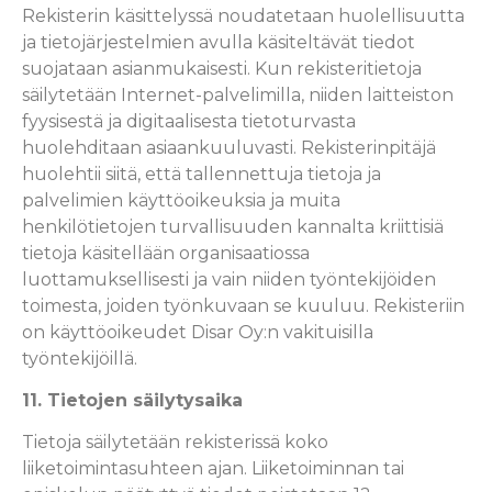
Rekisterin käsittelyssä noudatetaan huolellisuutta
ja tietojärjestelmien avulla käsiteltävät tiedot
suojataan asianmukaisesti. Kun rekisteritietoja
säilytetään Internet-palvelimilla, niiden laitteiston
fyysisestä ja digitaalisesta tietoturvasta
huolehditaan asiaankuuluvasti. Rekisterinpitäjä
huolehtii siitä, että tallennettuja tietoja ja
palvelimien käyttöoikeuksia ja muita
henkilötietojen turvallisuuden kannalta kriittisiä
tietoja käsitellään organisaatiossa
luottamuksellisesti ja vain niiden työntekijöiden
toimesta, joiden työnkuvaan se kuuluu. Rekisteriin
on käyttöoikeudet Disar Oy:n vakituisilla
työntekijöillä.
11. Tietojen säilytysaika
Tietoja säilytetään rekisterissä koko
liiketoimintasuhteen ajan. Liiketoiminnan tai