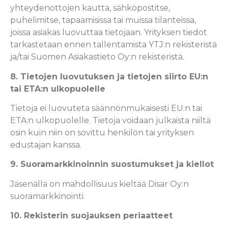
yhteydenottojen kautta, sähköpostitse,
puhelimitse, tapaamisissa tai muissa tilanteissa,
joissa asiakas luovuttaa tietojaan. Yrityksen tiedot
tarkastetaan ennen tallentamista YTJ:n rekisteristä
ja/tai Suomen Asiakastieto Oy:n rekisteristä.
8. Tietojen luovutuksen ja tietojen siirto EU:n
tai ETA:n ulkopuolelle
Tietoja ei luovuteta säännönmukaisesti EU:n tai
ETA:n ulkopuolelle. Tietoja voidaan julkaista niiltä
osin kuin niin on sovittu henkilön tai yrityksen
edustajan kanssa.
9. Suoramarkkinoinnin suostumukset ja kiellot
Jäsenällä on mahdollisuus kieltää Disar Oy:n
suoramarkkinointi.
10. Rekisterin suojauksen periaatteet