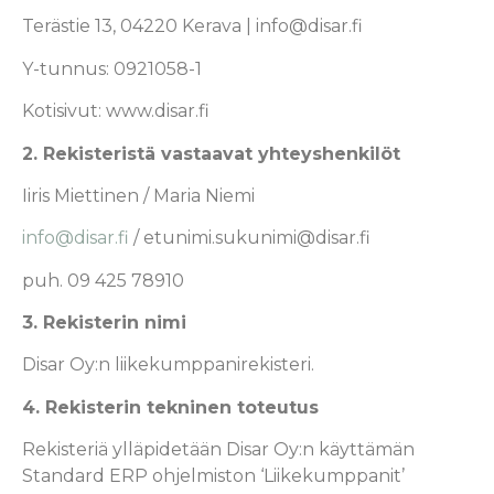
Terästie 13, 04220 Kerava | info@disar.fi
Y-tunnus: 0921058-1
Kotisivut: www.disar.fi
2. Rekisteristä vastaavat yhteyshenkilöt
Iiris Miettinen / Maria Niemi
info@disar.fi
/ etunimi.sukunimi@disar.fi
puh. 09 425 78910
3. Rekisterin nimi
Disar Oy:n liikekumppanirekisteri.
4. Rekisterin tekninen toteutus
Rekisteriä ylläpidetään Disar Oy:n käyttämän
Standard ERP ohjelmiston ‘Liikekumppanit’