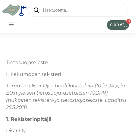
0
0,00
€
Tietosuojaseloste
Liikekumppanirekisteri
Tämä on Disar Oy:n henkilötietolain (10 ja 24 §) ja
EU:n yleisen tietosuoja-asetuksen (GDPR)
mukainen rekisteri- ja tietosuojaseloste. Laadittu
25.5.2018.
1. Rekisterinpitäjä
Disar Oy