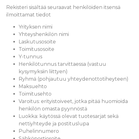
Rekisteri sisältää seuraavat henkilöiden itsensä
ilmoittamat tiedot
Yrityksen nimi
Yhteyshenkilön nimi
Laskutusosoite
Toimitusosoite
Y-tunnus
Henkilötunnus tarvittaessa (vastuu
kysymyksiin liittyen)
Ryhmä (pohjautuu yhteydenottotiheyteen)
Maksuehto
Toimitusehto
Varoitus: erityistoiveet, jotka pitää huomioida
henkilön omasta pyynnöstä
Luokka: käytössä olevat tuotesarjat sekä
nettiyhteyde ja postituslupa
Puhelinnumero
Sähköpostiosoite