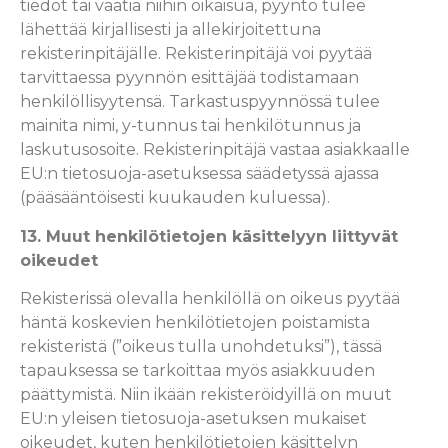
tiedot tai vaatia niihin oikaisua, pyyntö tulee
lähettää kirjallisesti ja allekirjoitettuna
rekisterinpitäjälle. Rekisterinpitäjä voi pyytää
tarvittaessa pyynnön esittäjää todistamaan
henkilöllisyytensä. Tarkastuspyynnössä tulee
mainita nimi, y-tunnus tai henkilötunnus ja
laskutusosoite. Rekisterinpitäjä vastaa asiakkaalle
EU:n tietosuoja-asetuksessa säädetyssä ajassa
(pääsääntöisesti kuukauden kuluessa).
13. Muut henkilötietojen käsittelyyn liittyvät
oikeudet
Rekisterissä olevalla henkilöllä on oikeus pyytää
häntä koskevien henkilötietojen poistamista
rekisteristä (”oikeus tulla unohdetuksi”), tässä
tapauksessa se tarkoittaa myös asiakkuuden
päättymistä. Niin ikään rekisteröidyillä on muut
EU:n yleisen tietosuoja-asetuksen mukaiset
oikeudet, kuten henkilötietojen käsittelyn