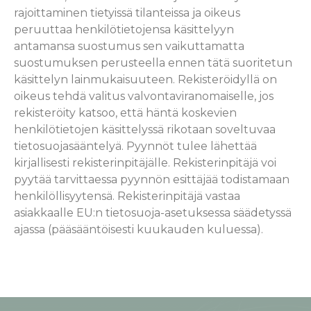
rajoittaminen tietyissä tilanteissa ja oikeus
peruuttaa henkilötietojensa käsittelyyn
antamansa suostumus sen vaikuttamatta
suostumuksen perusteella ennen tätä suoritetun
käsittelyn lainmukaisuuteen. Rekisteröidyllä on
oikeus tehdä valitus valvontaviranomaiselle, jos
rekisteröity katsoo, että häntä koskevien
henkilötietojen käsittelyssä rikotaan soveltuvaa
tietosuojasääntelyä. Pyynnöt tulee lähettää
kirjallisesti rekisterinpitäjälle. Rekisterinpitäjä voi
pyytää tarvittaessa pyynnön esittäjää todistamaan
henkilöllisyytensä. Rekisterinpitäjä vastaa
asiakkaalle EU:n tietosuoja-asetuksessa säädetyssä
ajassa (pääsääntöisesti kuukauden kuluessa).