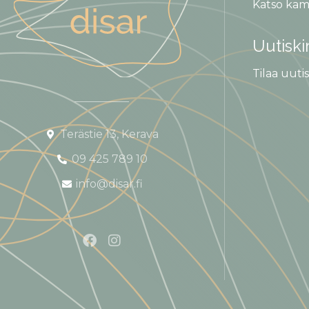
Katso kam
Uutiski
Tilaa uutis
Terästie 13, Kerava
09 425 789 10
info@disar.fi