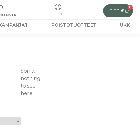
0
0,00
€
TILI
HTAISTA
KAMPANJAT
POISTOTUOTTEET
UKK
Sorry,
nothing
to see
here...