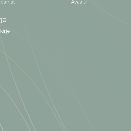
panjat
Avaa tili
rje
kirje