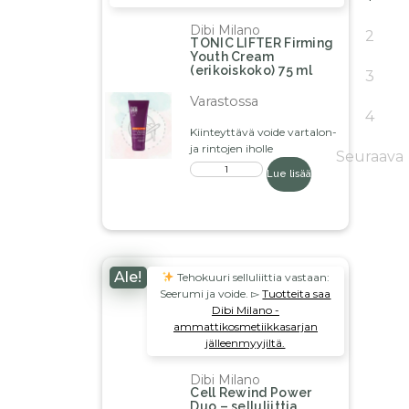
Dibi Milano
2
TONIC LIFTER Firming
Youth Cream
(erikoiskoko) 75 ml
3
Varastossa
4
Kiinteyttävä voide vartalon-
ja rintojen iholle
Seuraava
Lue lisää
Ale!
Tehokuuri selluliittia vastaan:
Seerumi ja voide. ▻
Tuotteita saa
Dibi Milano -
ammattikosmetiikkasarjan
jälleenmyyjiltä.
Dibi Milano
Cell Rewind Power
Duo – selluliittia