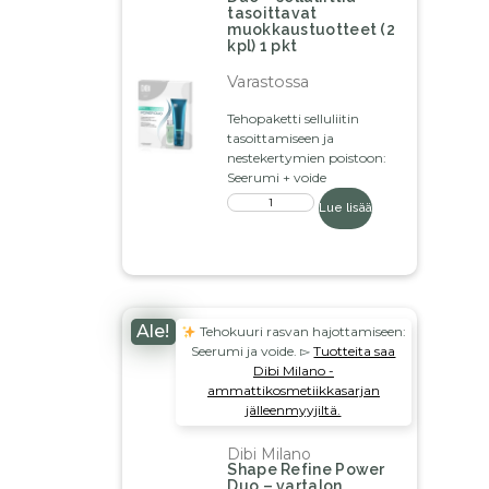
tasoittavat
muokkaustuotteet (2
kpl) 1 pkt
Varastossa
Tehopaketti selluliitin
tasoittamiseen ja
nestekertymien poistoon:
Seerumi + voide
Lue lisää
Ale!
Tehokuuri rasvan hajottamiseen:
Seerumi ja voide. ▻
Tuotteita saa
Dibi Milano -
ammattikosmetiikkasarjan
jälleenmyyjiltä.
Dibi Milano
Shape Refine Power
Duo – vartalon