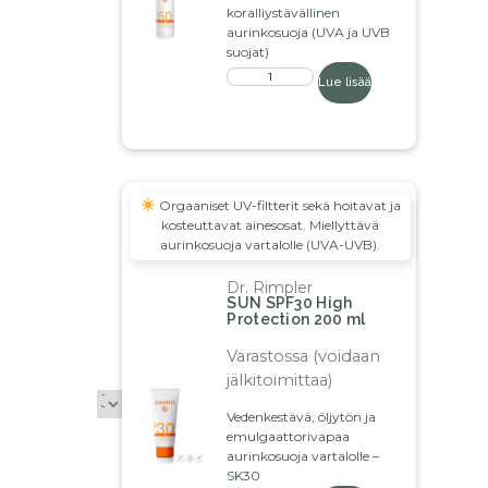
koralliystävällinen
aurinkosuoja (UVA ja UVB
suojat)
Lue lisää
Orgaaniset UV-filtterit sekä hoitavat ja
kosteuttavat ainesosat. Miellyttävä
aurinkosuoja vartalolle (UVA-UVB).
Dr. Rimpler
SUN SPF30 High
Protection 200 ml
Varastossa (voidaan
jälkitoimittaa)
Vedenkestävä, öljytön ja
emulgaattorivapaa
aurinkosuoja vartalolle –
SK30