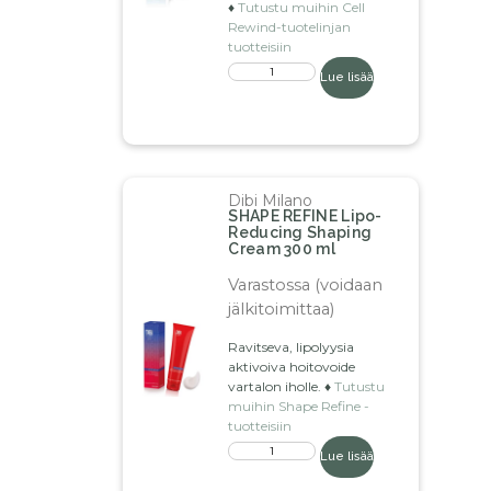
♦️
Tutustu muihin Cell
Rewind-tuotelinjan
tuotteisiin
Lue lisää
Dibi Milano
SHAPE REFINE Lipo-
Reducing Shaping
Cream 300 ml
Varastossa (voidaan
jälkitoimittaa)
Ravitseva, lipolyysia
aktivoiva hoitovoide
vartalon iholle. ♦️
Tutustu
muihin Shape Refine -
tuotteisiin
Lue lisää