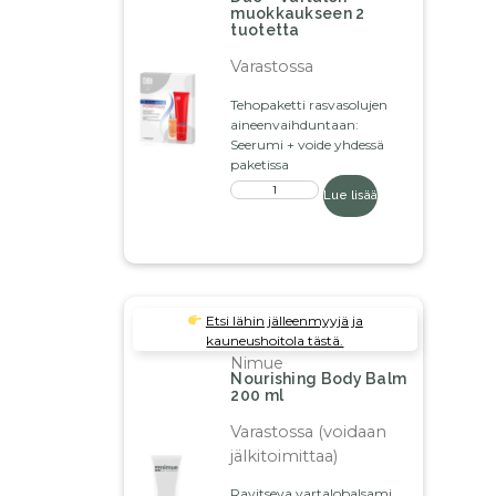
muokkaukseen 2
tuotetta
Varastossa
Tehopaketti rasvasolujen
aineenvaihduntaan:
Seerumi + voide yhdessä
paketissa
Lue lisää
Etsi lähin jälleenmyyjä ja
kauneushoitola tästä.
Nimue
Nourishing Body Balm
200 ml
Varastossa (voidaan
jälkitoimittaa)
Ravitseva vartalobalsami