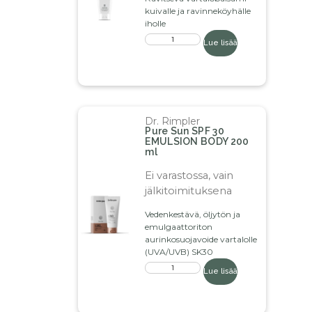
kuivalle ja ravinneköyhälle
iholle
Lue lisää
Dr. Rimpler
Pure Sun SPF 30
EMULSION BODY 200
ml
Ei varastossa, vain
jälkitoimituksena
Vedenkestävä, öljytön ja
emulgaattoriton
aurinkosuojavoide vartalolle
(UVA/UVB) SK30
Lue lisää