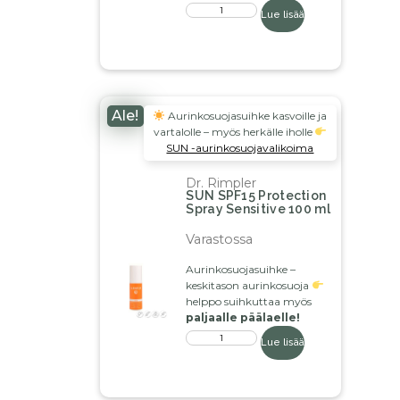
Lue lisää
Ale!
Aurinkosuojasuihke kasvoille ja
vartalolle – myös herkälle iholle
SUN -aurinkosuojavalikoima
Dr. Rimpler
SUN SPF15 Protection
Spray Sensitive 100 ml
Varastossa
Aurinkosuojasuihke –
keskitason aurinkosuoja
helppo suihkuttaa myös
paljaalle päälaelle!
Lue lisää