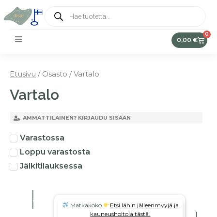
0
0,00
€
Etusivu
/ Osasto / Vartalo
Vartalo
AMMATTILAINEN? KIRJAUDU SISÄÄN
Varastossa
Loppu varastosta
Jälkitilauksessa
Suodata
Matkakoko
Etsi lähin jälleenmyyjä ja
kauneushoitola tästä.
1