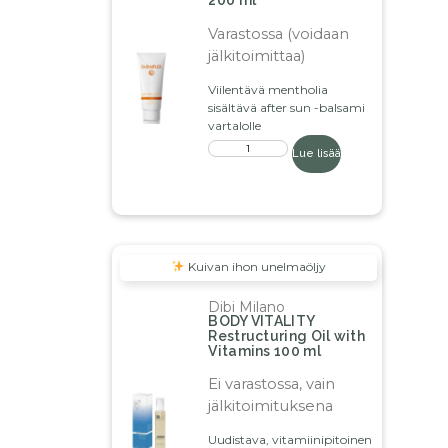
200 ml
Varastossa (voidaan
jälkitoimittaa)
Viilentävä mentholia
sisältävä after sun -balsami
vartalolle
Lue lisää
Kuivan ihon unelmaöljy
Dibi Milano
BODY VITALITY
Restructuring Oil with
Vitamins 100 ml
Ei varastossa, vain
jälkitoimituksena
Uudistava, vitamiinipitoinen