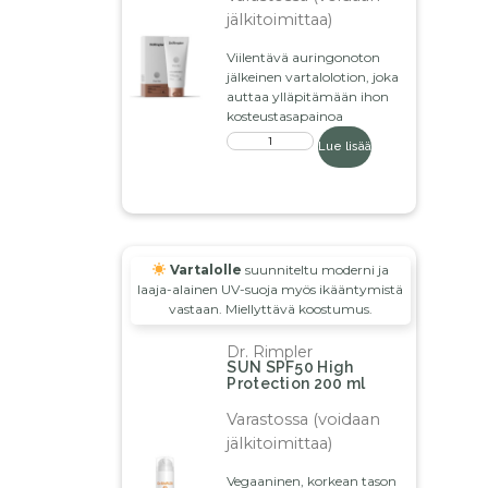
jälkitoimittaa)
Viilentävä auringonoton
jälkeinen vartalolotion, joka
auttaa ylläpitämään ihon
kosteustasapainoa
Lue lisää
Vartalolle
suunniteltu moderni ja
laaja-alainen UV-suoja myös ikääntymistä
vastaan. Miellyttävä koostumus.
Dr. Rimpler
SUN SPF50 High
Protection 200 ml
Varastossa (voidaan
jälkitoimittaa)
Vegaaninen, korkean tason