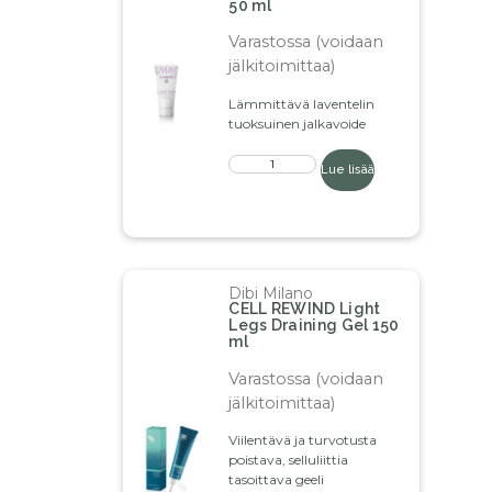
50 ml
Varastossa (voidaan
jälkitoimittaa)
Lämmittävä laventelin
tuoksuinen jalkavoide
Lue lisää
Dibi Milano
CELL REWIND Light
Legs Draining Gel 150
ml
Varastossa (voidaan
jälkitoimittaa)
Viilentävä ja turvotusta
poistava, selluliittia
tasoittava geeli